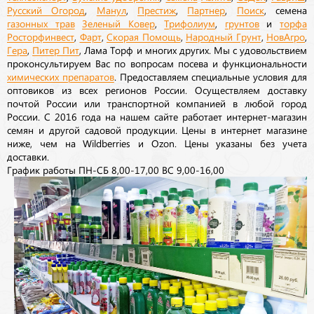
Русский Огород
,
Манул
,
Престиж
,
Партнер
,
Поиск
, семена
газонных трав
Зеленый Ковер
,
Трифолиум
,
грунтов
и
торфа
Росторфинвест
,
Фарт
,
Скорая Помощь
,
Народный Грунт
,
НовАгро
,
Гера
,
Питер Пит
, Лама Торф и многих других. Мы с удовольствием
проконсультируем Вас по вопросам посева и функциональности
химических препаратов
. Предоставляем специальные условия для
оптовиков из всех регионов России. Осуществляем доставку
почтой России или транспортной компанией в любой город
России. С 2016 года на нашем сайте работает интернет-магазин
семян и другой садовой продукции. Цены в интернет магазине
ниже, чем на Wildberries и Ozon. Цены указаны без учета
доставки.
График работы ПН-СБ 8,00-17,00 ВС 9,00-16,00