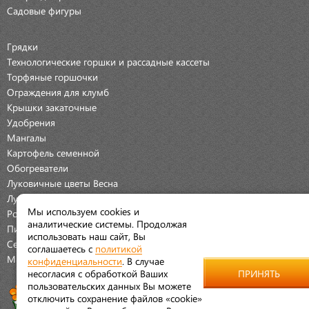
Садовые фигуры
Грядки
Технологические горшки и рассадные кассеты
Торфяные горшочки
Ограждения для клумб
Крышки закаточные
Удобрения
Мангалы
Картофель семенной
Обогреватели
Луковичные цветы Весна
Луковичные цветы Осень
Мы используем cookies и
Розы
аналитические системы. Продолжая
Пионы
использовать наш сайт, Вы
Семена Овощей
соглашаетесь с
политикой
Мраморная крошка
конфиденциальности
. В случае
несогласия с обработкой Ваших
ПРИНЯТЬ
пользовательских данных Вы можете
отключить сохранение файлов «cookie»