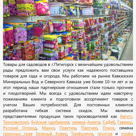
Товары для садоводов в г.Пятигорск с величайшим удовольствием
рады предложить вам свои услуги как надежного поставщика
товаров для сада и огорода. Мы работаем на рынке Кавказских
Минеральных Вод и Северного Кавказа уже более 10-ти лет и за
этот период наши партнерские отношения стали только прочнее
и плодотворней. Мы всегда с удовольствием идем навстречу
пожеланиям клиента и подготовили ассортимент товаров с
учетом Ваших потребностей. Для постоянных клиентов
разработана гибкая система скидок. Мы являемся
представителями продукции таких производителей как
Август
,
Техноэкспорт
,
Буйские удобрения
,
семена
Аэлита
,
СеДеК
,
Гавриш
,
Русский Огород
,
Манул
,
Престиж
,
Партнер
,
Поиск
, семена
газонных трав
Зеленый Ковер
,
Трифолиум
,
грунтов
и
торфа