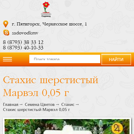
г. Пятигорск, Черкесское шоссе, 1
sadovodkmv
8 (8793) 38 33 12
8 (8793) 40-10-33
НАЙТИ
О
Стахис шерстистый
компании
Марвэл 0,05 г
Новости
Главная
Семена Цветов
Стахис
Стахис шерстистый Марвэл 0,05 г
Купить
сейчас