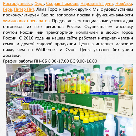
Росторфинвест
,
Фарт
,
Скорая Помощь
,
Народный Грунт
,
НовАгро
,
Гера
,
Питер Пит
, Лама Торф и многих других. Мы с удовольствием
проконсультируем Вас по вопросам посева и функциональности
химических препаратов
. Предоставляем специальные условия для
оптовиков из всех регионов России. Осуществляем доставку
почтой России или транспортной компанией в любой город
России. С 2016 года на нашем сайте работает интернет-магазин
семян и другой садовой продукции. Цены в интернет магазине
ниже, чем на Wildberries и Ozon. Цены указаны без учета
доставки.
График работы ПН-СБ 8,00-17,00 ВС 9,00-16,00