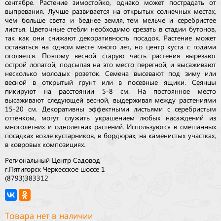
сентябре. Растение зимостойко, однако может пострадать от
выпревания. Лучше развивается на открытых солнечных местах,
чем больше света и беднее земля, тем мельче и серебристее
листья. Цветочные стебли необходимо срезать в стадии бутонов,
так как они снижают декоративность посадок. Растение может
оставаться на одном месте много лет, но центр куста с годами
оголяется. Поэтому весной старую часть растения вырезают
острой лопатой, подсыпая на это место перегной, и высаживают
несколько молодых розеток. Семена высевают под зиму или
весной в открытый грунт или в посевные ящики. Сеянцы
пикируют на расстоянии 5-8 см. На постоянное место
высаживают следующей весной, выдерживая между растениями
15-20 см. Декоративны эффектными листьями с серебристым
оттенком, могут служить украшением любых насаждений из
многолетних и однолетних растений. Используются в смешанных
посадках возле кустарников, в бордюрах, на каменистых участках,
в ковровых композициях.
Региональный Центр Садовод
г.Пятигорск Черкесское шоссе 1
(8793)383312
Товара нет в наличии