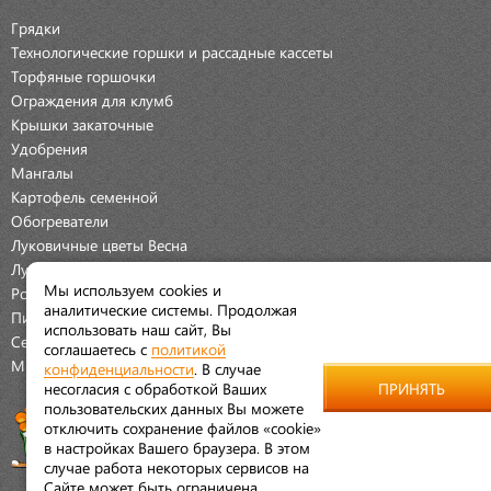
Грядки
Технологические горшки и рассадные кассеты
Торфяные горшочки
Ограждения для клумб
Крышки закаточные
Удобрения
Мангалы
Картофель семенной
Обогреватели
Луковичные цветы Весна
Луковичные цветы Осень
Мы используем cookies и
Розы
аналитические системы. Продолжая
Пионы
использовать наш сайт, Вы
Семена Овощей
соглашаетесь с
политикой
Мраморная крошка
конфиденциальности
. В случае
несогласия с обработкой Ваших
ПРИНЯТЬ
пользовательских данных Вы можете
отключить сохранение файлов «cookie»
в настройках Вашего браузера. В этом
случае работа некоторых сервисов на
Сайте может быть ограничена.