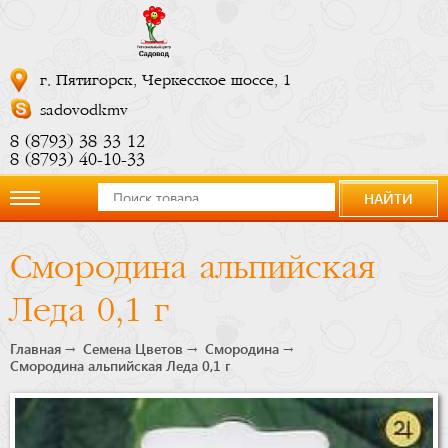
г. Пятигорск, Черкесское шоссе, 1
sadovodkmv
8 (8793) 38 33 12
8 (8793) 40-10-33
НАЙТИ
О
Смородина альпийская
компании
Леда 0,1 г
Новости
Главная
Семена Цветов
Смородина
Смородина альпийская Леда 0,1 г
Купить
сейчас