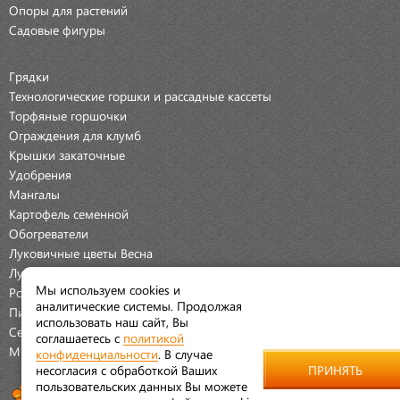
Опоры для растений
Садовые фигуры
Грядки
Технологические горшки и рассадные кассеты
Торфяные горшочки
Ограждения для клумб
Крышки закаточные
Удобрения
Мангалы
Картофель семенной
Обогреватели
Луковичные цветы Весна
Луковичные цветы Осень
Мы используем cookies и
Розы
аналитические системы. Продолжая
Пионы
использовать наш сайт, Вы
Семена Овощей
соглашаетесь с
политикой
Мраморная крошка
конфиденциальности
. В случае
несогласия с обработкой Ваших
ПРИНЯТЬ
пользовательских данных Вы можете