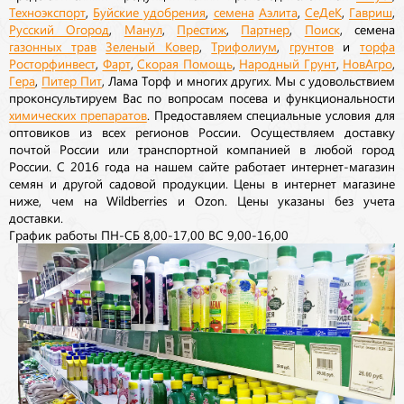
Техноэкспорт
,
Буйские удобрения
,
семена
Аэлита
,
СеДеК
,
Гавриш
,
Русский Огород
,
Манул
,
Престиж
,
Партнер
,
Поиск
, семена
газонных трав
Зеленый Ковер
,
Трифолиум
,
грунтов
и
торфа
Росторфинвест
,
Фарт
,
Скорая Помощь
,
Народный Грунт
,
НовАгро
,
Гера
,
Питер Пит
, Лама Торф и многих других. Мы с удовольствием
проконсультируем Вас по вопросам посева и функциональности
химических препаратов
. Предоставляем специальные условия для
оптовиков из всех регионов России. Осуществляем доставку
почтой России или транспортной компанией в любой город
России. С 2016 года на нашем сайте работает интернет-магазин
семян и другой садовой продукции. Цены в интернет магазине
ниже, чем на Wildberries и Ozon. Цены указаны без учета
доставки.
График работы ПН-СБ 8,00-17,00 ВС 9,00-16,00