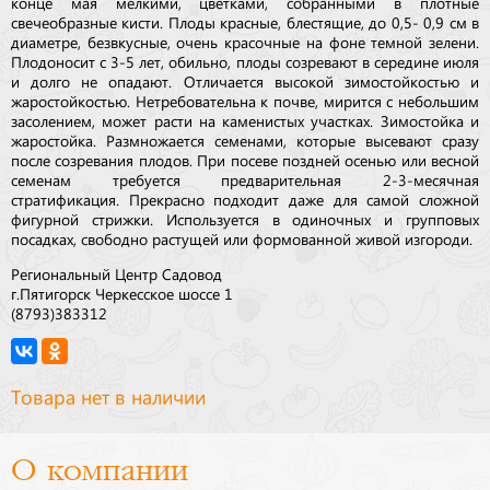
конце мая мелкими, цветками, собранными в плотные
свечеобразные кисти. Плоды красные, блестящие, до 0,5- 0,9 см в
диаметре, безвкусные, очень красочные на фоне темной зелени.
Плодоносит с 3-5 лет, обильно, плоды созревают в середине июля
и долго не опадают. Отличается высокой зимостойкостью и
жаростойкостью. Нетребовательна к почве, мирится с небольшим
засолением, может расти на каменистых участках. Зимостойка и
жаростойка. Размножается семенами, которые высевают сразу
после созревания плодов. При посеве поздней осенью или весной
семенам требуется предварительная 2-3-месячная
стратификация. Прекрасно подходит даже для самой сложной
фигурной стрижки. Используется в одиночных и групповых
посадках, свободно растущей или формованной живой изгороди.
Региональный Центр Садовод
г.Пятигорск Черкесское шоссе 1
(8793)383312
Товара нет в наличии
О компании