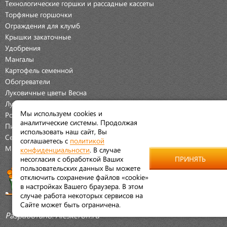
Технологические горшки и рассадные кассеты
Торфяные горшочки
Ограждения для клумб
Крышки закаточные
Удобрения
Мангалы
Картофель семенной
Обогреватели
Луковичные цветы Весна
Луковичные цветы Осень
Мы используем cookies и
Розы
аналитические системы. Продолжая
Пионы
использовать наш сайт, Вы
Семена Овощей
соглашаетесь с
политикой
Мраморная крошка
конфиденциальности
. В случае
несогласия с обработкой Ваших
ПРИНЯТЬ
пользовательских данных Вы можете
отключить сохранение файлов «cookie»
в настройках Вашего браузера. В этом
случае работа некоторых сервисов на
Сайте может быть ограничена.
Разработано:
Aleskeroff.ru