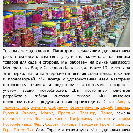
Товары для садоводов в г.Пятигорск с величайшим удовольствием
рады предложить вам свои услуги как надежного поставщика
товаров для сада и огорода. Мы работаем на рынке Кавказских
Минеральных Вод и Северного Кавказа уже более 10-ти лет и за
этот период наши партнерские отношения стали только прочнее
и плодотворней. Мы всегда с удовольствием идем навстречу
пожеланиям клиента и подготовили ассортимент товаров с
учетом Ваших потребностей. Для постоянных клиентов
разработана гибкая система скидок. Мы являемся
представителями продукции таких производителей как
Август
,
Техноэкспорт
,
Буйские удобрения
,
семена
Аэлита
,
СеДеК
,
Гавриш
,
Русский Огород
,
Манул
,
Престиж
,
Партнер
,
Поиск
, семена
газонных трав
Зеленый Ковер
,
Трифолиум
,
грунтов
и
торфа
Росторфинвест
,
Фарт
,
Скорая Помощь
,
Народный Грунт
,
НовАгро
,
Гера
,
Питер Пит
, Лама Торф и многих других. Мы с удовольствием