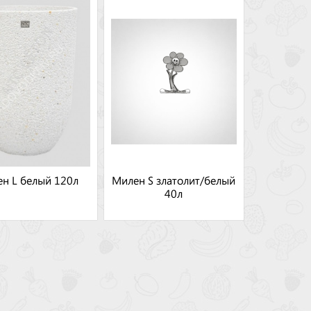
н L белый 120л
Милен S златолит/белый
40л