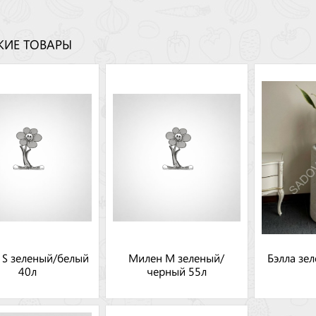
ИЕ ТОВАРЫ
 S зеленый/белый
Милен М зеленый/
Бэлла зе
40л
черный 55л