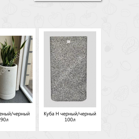
леный/черный
Куба Н черный/черный
90л
100л