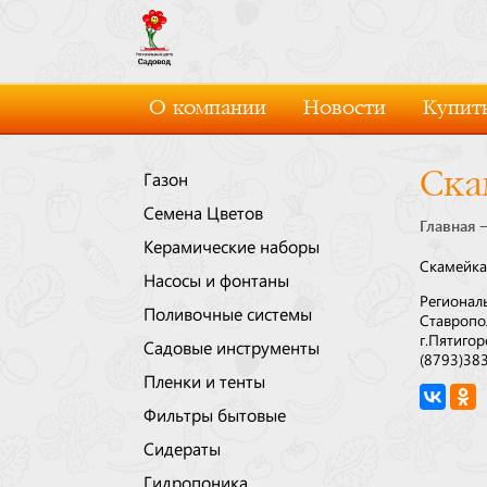
О компании
Новости
Купить
Ска
Газон
Семена Цветов
Главная
Керамические наборы
Скамейка
Насосы и фонтаны
Регионал
Поливочные системы
Ставропо
г.Пятигор
Садовые инструменты
(8793)38
Пленки и тенты
Фильтры бытовые
Сидераты
Гидропоника