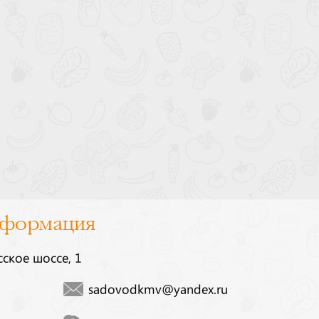
нформация
сское шоссе, 1
sadovodkmv@yandex.ru