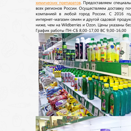
химических препаратов
. Предоставляем специаль
всех регионов России. Осуществляем доставку п
компанией в любой город России. С 2016 го
интернет-магазин семян и другой садовой продук
ниже, чем на Wildberries и Ozon. Цены указаны без
График работы ПН-СБ 8,00-17,00 ВС 9,00-16,00