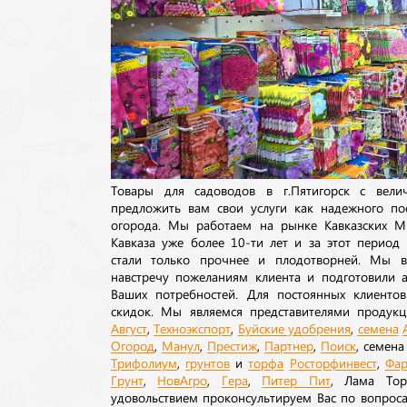
Товары для садоводов в г.Пятигорск с вел
предложить вам свои услуги как надежного по
огорода. Мы работаем на рынке Кавказских М
Кавказа уже более 10-ти лет и за этот период
стали только прочнее и плодотворней. Мы в
навстречу пожеланиям клиента и подготовили а
Ваших потребностей. Для постоянных клиентов
скидок. Мы являемся представителями продукц
Август
,
Техноэкспорт
,
Буйские удобрения
,
семена
Огород
,
Манул
,
Престиж
,
Партнер
,
Поиск
, семен
Трифолиум
,
грунтов
и
торфа
Росторфинвест
,
Фар
Грунт
,
НовАгро
,
Гера
,
Питер Пит
, Лама То
удовольствием проконсультируем Вас по вопрос