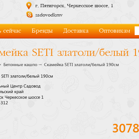
г. Пятигорск, Черкесское шоссе, 1
sadovodkmv
 сейчас
Бренды
Доставка
Оптовикам
мейка SETI златоли/белый 
Бетонные кашпо
Скамейка SETI златоли/белый 190см
 SETI златоли/белый 190см
ьный Центр Садовод
льский край
ск Черкесское шоссе 1
3312
307