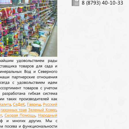
8 (8793) 40-10-33
ичайшим удовольствием рады
ставщика товаров для сада и
инеральных Вод и Северного
 наши партнерские отношения
сегда с удовольствием идем
ссортимент товаров с учетом
 разработана гибкая система
ии таких производителей как
Аэлита
,
СеДеК
,
Гавриш
,
Русский
а
газонных трав
Зеленый Ковер
,
т
,
Скорая Помощь
,
Народный
рф и многих других. Мы с
ам посева и функциональности