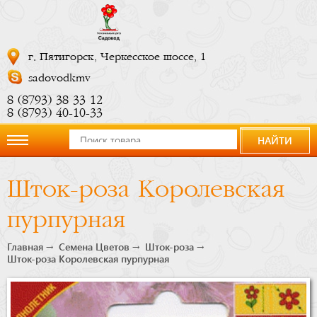
г. Пятигорск, Черкесское шоссе, 1
sadovodkmv
8 (8793) 38 33 12
8 (8793) 40-10-33
НАЙТИ
О
Шток-роза Королевская
компании
пурпурная
Новости
Главная
Семена Цветов
Шток-роза
Шток-роза Королевская пурпурная
Купить
сейчас