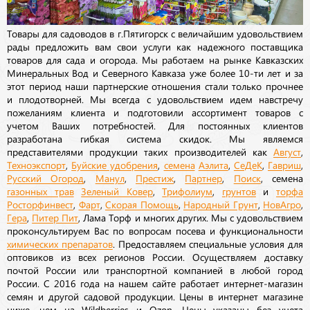
Товары для садоводов в г.Пятигорск с величайшим удовольствием
рады предложить вам свои услуги как надежного поставщика
товаров для сада и огорода. Мы работаем на рынке Кавказских
Минеральных Вод и Северного Кавказа уже более 10-ти лет и за
этот период наши партнерские отношения стали только прочнее
и плодотворней. Мы всегда с удовольствием идем навстречу
пожеланиям клиента и подготовили ассортимент товаров с
учетом Ваших потребностей. Для постоянных клиентов
разработана гибкая система скидок. Мы являемся
представителями продукции таких производителей как
Август
,
Техноэкспорт
,
Буйские удобрения
,
семена
Аэлита
,
СеДеК
,
Гавриш
,
Русский Огород
,
Манул
,
Престиж
,
Партнер
,
Поиск
, семена
газонных трав
Зеленый Ковер
,
Трифолиум
,
грунтов
и
торфа
Росторфинвест
,
Фарт
,
Скорая Помощь
,
Народный Грунт
,
НовАгро
,
Гера
,
Питер Пит
, Лама Торф и многих других. Мы с удовольствием
проконсультируем Вас по вопросам посева и функциональности
химических препаратов
. Предоставляем специальные условия для
оптовиков из всех регионов России. Осуществляем доставку
почтой России или транспортной компанией в любой город
России. С 2016 года на нашем сайте работает интернет-магазин
семян и другой садовой продукции. Цены в интернет магазине
ниже, чем на Wildberries и Ozon. Цены указаны без учета