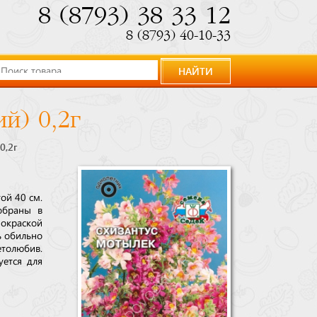
8 (8793) 38 33 12
8 (8793) 40-10-33
НАЙТИ
й) 0,2г
0,2г
ой 40 см.
обраны в
окраской
ь обильно
толюбив.
уется для