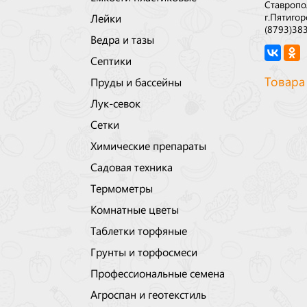
Ставропо
г.Пятигор
Лейки
(8793)38
Ведра и тазы
Септики
Товара
Пруды и бассейны
Лук-севок
Сетки
Химические препараты
Садовая техника
Термометры
Комнатные цветы
Таблетки торфяные
Грунты и торфосмеси
Профессиональные семена
Агроспан и геотекстиль