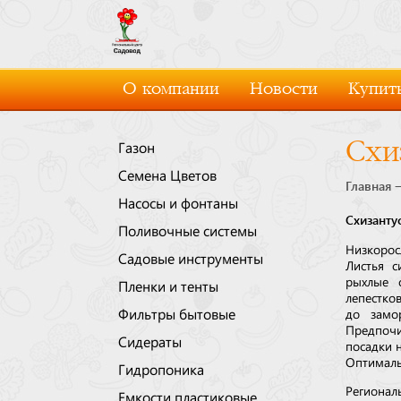
О компании
Новости
Купить
Схи
Газон
Семена Цветов
Главная
Насосы и фонтаны
Схизанту
Поливочные системы
Низкорос
Садовые инструменты
Листья с
рыхлые 
Пленки и тенты
лепестко
Фильтры бытовые
до замо
Предпочи
Сидераты
посадки н
Оптималь
Гидропоника
Регионал
Емкости пластиковые