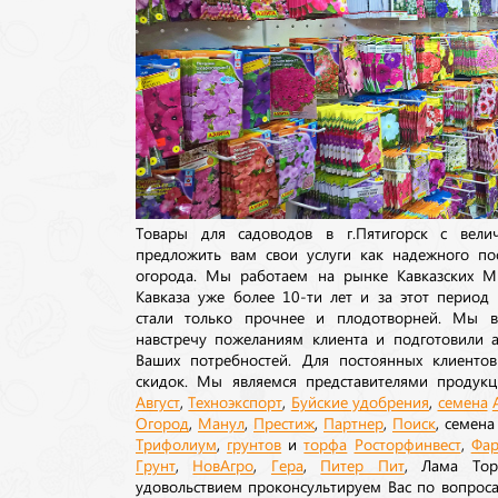
Товары для садоводов в г.Пятигорск с вел
предложить вам свои услуги как надежного по
огорода. Мы работаем на рынке Кавказских М
Кавказа уже более 10-ти лет и за этот период
стали только прочнее и плодотворней. Мы в
навстречу пожеланиям клиента и подготовили а
Ваших потребностей. Для постоянных клиентов
скидок. Мы являемся представителями продукц
Август
,
Техноэкспорт
,
Буйские удобрения
,
семена
Огород
,
Манул
,
Престиж
,
Партнер
,
Поиск
, семен
Трифолиум
,
грунтов
и
торфа
Росторфинвест
,
Фар
Грунт
,
НовАгро
,
Гера
,
Питер Пит
, Лама То
удовольствием проконсультируем Вас по вопрос