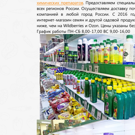
химических препаратов
. Предоставляем специаль
всех регионов России. Осуществляем доставку п
компанией в любой город России. С 2016 го
интернет-магазин семян и другой садовой продук
ниже, чем на Wildberries и Ozon. Цены указаны без
График работы ПН-СБ 8,00-17,00 ВС 9,00-16,00