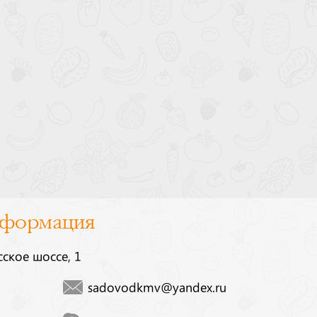
нформация
сское шоссе, 1
sadovodkmv@yandex.ru