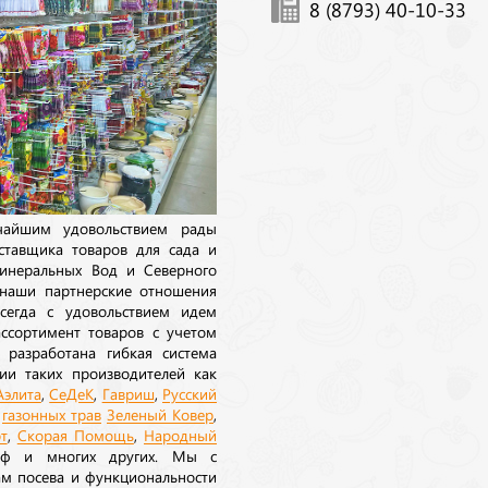
8 (8793) 40-10-33
ичайшим удовольствием рады
ставщика товаров для сада и
инеральных Вод и Северного
 наши партнерские отношения
сегда с удовольствием идем
ссортимент товаров с учетом
 разработана гибкая система
ии таких производителей как
Аэлита
,
СеДеК
,
Гавриш
,
Русский
а
газонных трав
Зеленый Ковер
,
т
,
Скорая Помощь
,
Народный
рф и многих других. Мы с
ам посева и функциональности