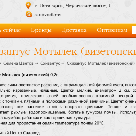
г. Пятигорск, Черкесское шоссе, 1
sadovodkmv
 сейчас
Бренды
Доставка
Оптовикам
зантус Мотылек (визетонски
Семена Цветов
Схизантус
Схизантус Мотылек (визетонский) 
с Мотылек (визетонский) 0,2г
лое сильноветвистое растение, с пирамидальной формой куста, высот
ильно изрезанные, изящные. Цветки мелкие, диаметром 2 см, с
соцветия, привлекают своей необыкновенно красивой пестрой 
в: с точками, пятнами и полосками различной величины. Цветет очен
розков, все растение сплошь покрыто цветками. Тепло- и све
тает рыхлые, водопроницаемые, богатые гумусом почвы. Использ
а клумбах, рабатках и как горшечная культура.
ная для прорастания семян температура почвы 20°С.
ьный Центр Садовод