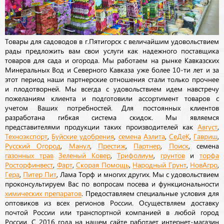
Товары для садоводов в г.Пятигорск с величайшим удовольствием
рады предложить вам свои услуги как надежного поставщика
товаров для сада и огорода. Мы работаем на рынке Кавказских
Минеральных Вод и Северного Кавказа уже более 10-ти лет и за
этот период наши партнерские отношения стали только прочнее
и плодотворней. Мы всегда с удовольствием идем навстречу
пожеланиям клиента и подготовили ассортимент товаров с
учетом Ваших потребностей. Для постоянных клиентов
разработана гибкая система скидок. Мы являемся
представителями продукции таких производителей как
Август
,
Техноэкспорт
,
Буйские удобрения
,
семена
Аэлита
,
СеДеК
,
Гавриш
,
Русский Огород
,
Манул
,
Престиж
,
Партнер
,
Поиск
, семена
газонных трав
Зеленый Ковер
,
Трифолиум
,
грунтов
и
торфа
Росторфинвест
,
Фарт
,
Скорая Помощь
,
Народный Грунт
,
НовАгро
,
Гера
,
Питер Пит
, Лама Торф и многих других. Мы с удовольствием
проконсультируем Вас по вопросам посева и функциональности
химических препаратов
. Предоставляем специальные условия для
оптовиков из всех регионов России. Осуществляем доставку
почтой России или транспортной компанией в любой город
России. С 2016 года на нашем сайте работает интернет-магазин