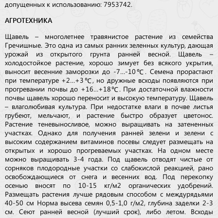
допущенных к использованию: 7953742.
АГРОТЕХНИКА
Щавель – многолетнее травянистое растение из семейства
Гречишные. Это одна из самых ранних зеленных культур, дающая
урожай из открытого грунта ранней весной. Щавель –
холодостойкое растение, хорошо зимует без всякого укрытия,
выносит весенние заморозки до -7…-10℃. Семена прорастают
при температуре +2…+3℃, но дружные всходы появляются при
прогревании почвы до +16…+18℃. При достаточной влажности
почвы щавель хорошо переносит и высокую температуру. Щавель
– влаголюбивая культура. При недостатке влаги в почве листья
грубеют, мельчают, и растение быстро образует цветонос.
Растение теневыносливое, можно выращивать на затененных
участках. Однако для получения ранней зелени и зелени с
высоким содержанием витаминов посевы следует размещать на
открытых и хорошо прогреваемых участках. На одном месте
можно выращивать 3-4 года. Под щавель отводят чистые от
сорняков плодородные участки со слабокислой реакцией, рано
освобождающиеся от снега и весенних вод. Под перекопку
осенью вносят по 10-15 кг/м2 органических удобрений.
Размещать растения лучше рядовым способом с междурядьями
40-50 см Норма высева семян 0,5-1,0 г/м2, глубина заделки 2-3
см. Сеют ранней весной (лучший срок), либо летом. Всходы