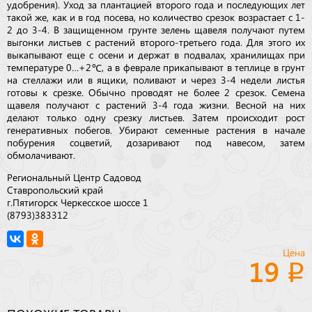
удобрения). Уход за плантацией второго года и последующих лет
такой же, как и в год посева, но количество срезок возрастает с 1-
2 до 3-4. В защищенном грунте зелень щавеля получают путем
выгонки листьев с растений второго-третьего года. Для этого их
выкапывают еще с осени и держат в подвалах, хранилищах при
температуре 0…+2℃, а в феврале прикапывают в теплице в грунт
на стеллажи или в ящики, поливают и через 3-4 недели листья
готовы к срезке. Обычно проводят не более 2 срезок. Семена
щавеля получают с растений 3-4 года жизни. Весной на них
делают только одну срезку листьев. Затем происходит рост
генеративных побегов. Убирают семенные растения в начале
побурения соцветий, дозаривают под навесом, затем
обмолачивают.
Региональный Центр Садовод
Ставропольский край
г.Пятигорск Черкесское шоссе 1
(8793)383312
Цена
19