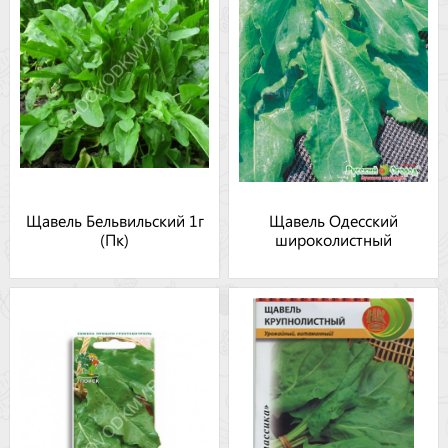
Щавель Бельвильский 1г
Щавель Одесский
(Пк)
широколистный