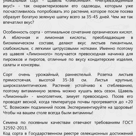
уникальный сорт - щавель «Лимонный». «Непревзойденный
вкус!» - так охарактеризовали его садоводы, которым уже
посчастливилось попробовать это растение, которое после посева
образует богатую зеленую шапку всего за 35-45 дней. Чем же так
впечатлил вкус?
Особенность сорта - оптимальное сочетание органических кислот.
А яблочная и лимонная кислоты, преобладающие в
биохимическом составе, делают вкус листьев пикантным,
слабокислым, с легкими цитрусовыми нотками. Именно поэтому
из щавеля «Лимонного» получается превосходная начинка для
пирожков и пирогов, отличные по вкусу кондитерские изделия,
салаты и консервы.
Сорт очень урожайный, раннеспелый. Розетка листьев
прямостоячая, высотой 35-38 см. Листья крупные,
широкоэллиптические. Растение устойчиво к стеблеванию,
поэтому витаминную зелень можно кушать весь сезон. Щавель
«Лимонный» - многолетник, зимует превосходно. Посев его
проводят весной, когда температура почвы прогревается до +20
°C. Возможен подзимний посев. Экспериментируйте на здоровье!
Чтобы на вашем столе всегда были витамины!
Семена по посевным качествам отвечают требованиям ГОСТ
32592-2013.
Код сорта в Государственном реестре селекционных достижений