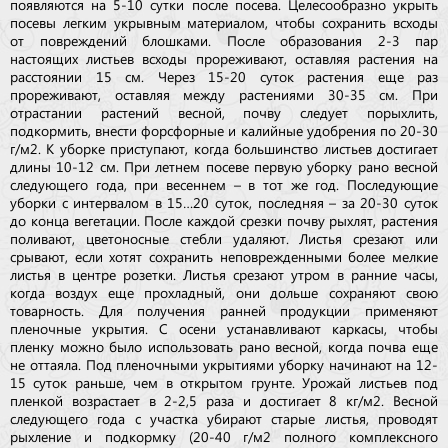
появляются на 5-10 сутки после посева. Целесообразно укрыть
посевы легким укрывным материалом, чтобы сохранить всходы
от повреждений блошками. После образования 2-3 пар
настоящих листьев всходы прореживают, оставляя растения на
расстоянии 15 см. Через 15-20 суток растения еще раз
прореживают, оставляя между растениями 30-35 см. При
отрастании растений весной, почву следует порыхлить,
подкормить, внести форсфорные и калийные удобрения по 20-30
г/м2. К уборке приступают, когда большинство листьев достигает
длины 10-12 см. При летнем посеве первую уборку рано весной
следующего года, при весеннем – в тот же год. Последующие
уборки с интервалом в 15…20 суток, последняя – за 20-30 суток
до конца вегетации. После каждой срезки почву рыхлят, растения
поливают, цветоносные стебли удаляют. Листья срезают или
срывают, если хотят сохранить неповрежденными более мелкие
листья в центре розетки. Листья срезают утром в ранние часы,
когда воздух еще прохладный, они дольше сохраняют свою
товарность. Для получения ранней продукции применяют
пленочные укрытия. С осени устанавливают каркасы, чтобы
пленку можно было использовать рано весной, когда почва еще
не оттаяла. Под пленочными укрытиями уборку начинают на 12-
15 суток раньше, чем в открытом грунте. Урожай листьев под
пленкой возрастает в 2-2,5 раза и достигает 8 кг/м2. Весной
следующего года с участка убирают старые листья, проводят
рыхление и подкормку (20-40 г/м2 полного комплексного