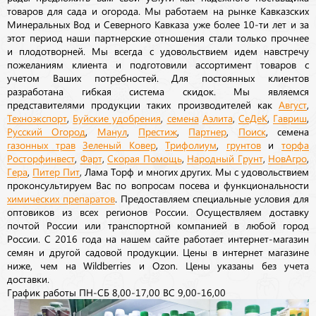
товаров для сада и огорода. Мы работаем на рынке Кавказских
Минеральных Вод и Северного Кавказа уже более 10-ти лет и за
этот период наши партнерские отношения стали только прочнее
и плодотворней. Мы всегда с удовольствием идем навстречу
пожеланиям клиента и подготовили ассортимент товаров с
учетом Ваших потребностей. Для постоянных клиентов
разработана гибкая система скидок. Мы являемся
представителями продукции таких производителей как
Август
,
Техноэкспорт
,
Буйские удобрения
,
семена
Аэлита
,
СеДеК
,
Гавриш
,
Русский Огород
,
Манул
,
Престиж
,
Партнер
,
Поиск
, семена
газонных трав
Зеленый Ковер
,
Трифолиум
,
грунтов
и
торфа
Росторфинвест
,
Фарт
,
Скорая Помощь
,
Народный Грунт
,
НовАгро
,
Гера
,
Питер Пит
, Лама Торф и многих других. Мы с удовольствием
проконсультируем Вас по вопросам посева и функциональности
химических препаратов
. Предоставляем специальные условия для
оптовиков из всех регионов России. Осуществляем доставку
почтой России или транспортной компанией в любой город
России. С 2016 года на нашем сайте работает интернет-магазин
семян и другой садовой продукции. Цены в интернет магазине
ниже, чем на Wildberries и Ozon. Цены указаны без учета
доставки.
График работы ПН-СБ 8,00-17,00 ВС 9,00-16,00