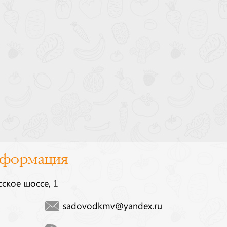
нформация
сское шоссе, 1
sadovodkmv@yandex.ru