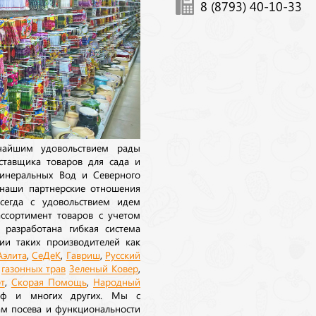
8 (8793) 40-10-33
ичайшим удовольствием рады
ставщика товаров для сада и
инеральных Вод и Северного
 наши партнерские отношения
сегда с удовольствием идем
ссортимент товаров с учетом
 разработана гибкая система
ии таких производителей как
Аэлита
,
СеДеК
,
Гавриш
,
Русский
а
газонных трав
Зеленый Ковер
,
т
,
Скорая Помощь
,
Народный
рф и многих других. Мы с
ам посева и функциональности