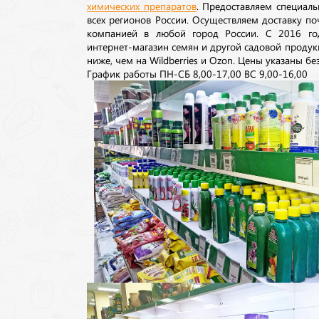
химических препаратов
. Предоставляем специаль
всех регионов России. Осуществляем доставку п
компанией в любой город России. С 2016 го
интернет-магазин семян и другой садовой продук
ниже, чем на Wildberries и Ozon. Цены указаны без
График работы ПН-СБ 8,00-17,00 ВС 9,00-16,00