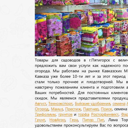
Товары для садоводов в г.Пятигорск с вел
предложить вам свои услуги как надежного по
огорода. Мы работаем на рынке Кавказских М
Кавказа уже более 10-ти лет и за этот период
стали только прочнее и плодотворней. Мы в
навстречу пожеланиям клиента и подготовили а
Ваших потребностей. Для постоянных клиентов
скидок. Мы являемся представителями продукц
Август
,
Техноэкспорт
,
Буйские удобрения
,
семена
Огород
,
Манул
,
Престиж
,
Партнер
,
Поиск
, семен
Трифолиум
,
грунтов
и
торфа
Росторфинвест
,
Фар
Грунт
,
НовАгро
,
Гера
,
Питер Пит
, Лама То
удовольствием проконсультируем Вас по вопрос