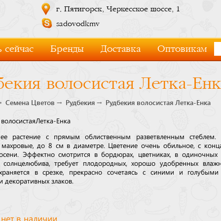
г. Пятигорск, Черкесское шоссе, 1
sadovodkmv
 сейчас
Бренды
Доставка
Оптовикам
бекия волосистая Летка-Енк
Семена Цветов
Рудбекия
Рудбекия волосистая Летка-Енка
 волосистая
Летка-Енка
нее растение с прямым облиственным разветвленным стеблем. 
 махровые, до 8 см в диаметре. Цветение очень обильное, с конц
осени. Эффектно смотрится в бордюрах, цветниках, в одиночных 
 солнцелюбива, требует плодородных, хорошо удобренных влажн
храняется в срезке, прекрасно сочетаясь с синими и голубыми
и декоративных злаков.
 нет в наличии