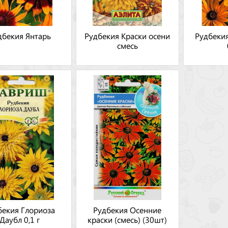
дбекия Янтарь
Рудбекия Краски осени
Рудбеки
смесь
бекия Глориоза
Рудбекия Осенние
Даубл 0,1 г
краски (смесь) (30шт)