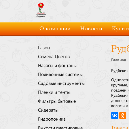
О компании
Новости
Купить
Руд
Газон
Семена Цветов
Главная
Насосы и фонтаны
Рудбекия
Поливочные системы
Однолет
Садовые инструменты
крупные,
поздней 
Пленки и тенты
Рудбекия
долго со
Фильтры бытовые
колосьям
Сидераты
Гидропоника
Товара
Емкости пластиковые