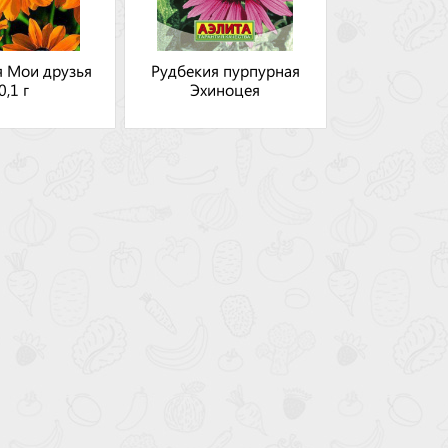
я Мои друзья
Рудбекия пурпурная
0,1 г
Эхиноцея