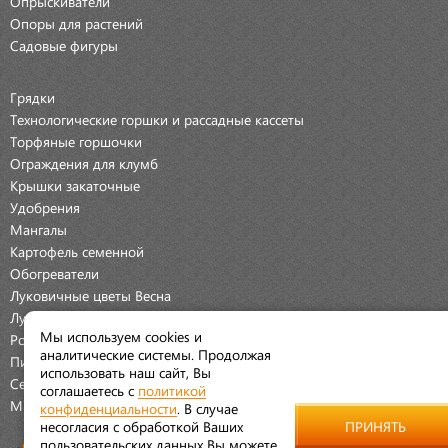
Опрыскиватели
Опоры для растений
Садовые фигуры
Грядки
Технологические горшки и рассадные кассеты
Торфяные горшочки
Ограждения для клумб
Крышки закаточные
Удобрения
Мангалы
Картофель семенной
Обогреватели
Луковичные цветы Весна
Луковичные цветы Осень
Мы используем cookies и
Розы
аналитические системы. Продолжая
Пионы
использовать наш сайт, Вы
Семена Овощей
соглашаетесь с
политикой
Мраморная крошка
конфиденциальности
. В случае
несогласия с обработкой Ваших
ПРИНЯТЬ
пользовательских данных Вы можете