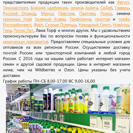
представителями продукции таких производителей как
Август
,
Техноэкспорт
,
Буйские удобрения
,
семена
Аэлита
,
СеДеК
,
Гавриш
,
Русский Огород
,
Манул
,
Престиж
,
Партнер
,
Поиск
, семена
газонных трав
Зеленый Ковер
,
Трифолиум
,
грунтов
и
торфа
Росторфинвест
,
Фарт
,
Скорая Помощь
,
Народный Грунт
,
НовАгро
,
Гера
,
Питер Пит
, Лама Торф и многих других. Мы с удовольствием
проконсультируем Вас по вопросам посева и функциональности
химических препаратов
. Предоставляем специальные условия для
оптовиков из всех регионов России. Осуществляем доставку
почтой России или транспортной компанией в любой город
России. С 2016 года на нашем сайте работает интернет-магазин
семян и другой садовой продукции. Цены в интернет магазине
ниже, чем на Wildberries и Ozon. Цены указаны без учета
доставки.
График работы ПН-СБ 8,00-17,00 ВС 9,00-16,00