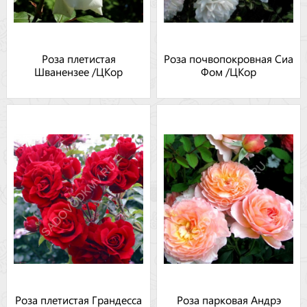
Роза плетистая
Роза почвопокровная Сиа
Шванензее /ЦКор
Фом /ЦКор
Роза плетистая Грандесса
Роза парковая Андрэ