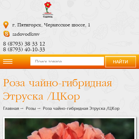
г. Пятигорск, Черкесское шоссе, 1
sadovodkmv
8 (8793) 38 33 12
8 (8793) 40-10-33
НАЙТИ
О
Роза чайно-гибридная
компании
Этруска /ЦКор
Новости
Главная
Розы
Роза чайно-гибридная Этруска /ЦКор
Купить
сейчас