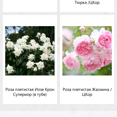
Тюрка /ЦКор
Роза плетистая Илзе Крон
Роза плетистая Жасмина /
Супериор (в тубе)
ЦКор