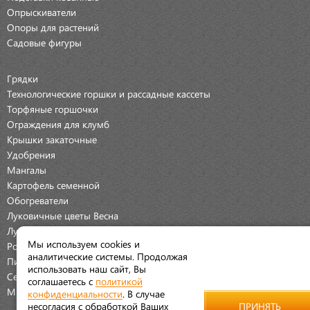
Опрыскиватели
Опоры для растений
Садовые фигуры
Грядки
Технологические горшки и рассадные кассеты
Торфяные горшочки
Ограждения для клумб
Крышки закаточные
Удобрения
Мангалы
Картофель семенной
Обогреватели
Луковичные цветы Весна
Луковичные цветы Осень
Мы используем cookies и
Розы
аналитические системы. Продолжая
Пионы
использовать наш сайт, Вы
Семена Овощей
соглашаетесь с
политикой
Мраморная крошка
конфиденциальности
. В случае
несогласия с обработкой Ваших
ПРИНЯТЬ