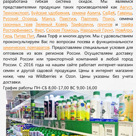
разработана гибкая система скидок. Мы являемся
представителями продукции таких производителей как
Август
,
Техноэкспорт
,
Буйские удобрения
,
семена
Аэлита
,
СеДеК
,
Гавриш
,
Русский Огород
,
Манул
,
Престиж
,
Партнер
,
Поиск
, семена
газонных трав
Зеленый Ковер
,
Трифолиум
,
грунтов
и
торфа
Росторфинвест
,
Фарт
,
Скорая Помощь
,
Народный Грунт
,
НовАгро
,
Гера
,
Питер Пит
, Лама Торф и многих других. Мы с удовольствием
проконсультируем Вас по вопросам посева и функциональности
химических препаратов
. Предоставляем специальные условия для
оптовиков из всех регионов России. Осуществляем доставку
почтой России или транспортной компанией в любой город
России. С 2016 года на нашем сайте работает интернет-магазин
семян и другой садовой продукции. Цены в интернет магазине
ниже, чем на Wildberries и Ozon. Цены указаны без учета
доставки.
График работы ПН-СБ 8,00-17,00 ВС 9,00-16,00