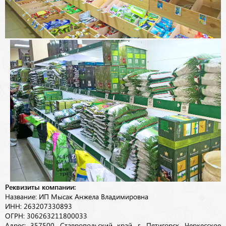
Реквизиты компании:
Название: ИП Мысак Анжела Владимировна
ИНН: 263207330893
ОГРН: 306263211800033
Адрес: 357500, Ставропольский край, г. Пятигорск, Черкесское