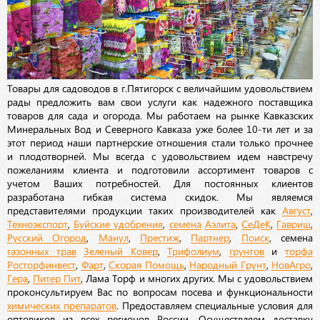
Товары для садоводов в г.Пятигорск с величайшим удовольствием
рады предложить вам свои услуги как надежного поставщика
товаров для сада и огорода. Мы работаем на рынке Кавказских
Минеральных Вод и Северного Кавказа уже более 10-ти лет и за
этот период наши партнерские отношения стали только прочнее
и плодотворней. Мы всегда с удовольствием идем навстречу
пожеланиям клиента и подготовили ассортимент товаров с
учетом Ваших потребностей. Для постоянных клиентов
разработана гибкая система скидок. Мы являемся
представителями продукции таких производителей как
Август
,
Техноэкспорт
,
Буйские удобрения
,
семена
Аэлита
,
СеДеК
,
Гавриш
,
Русский Огород
,
Манул
,
Престиж
,
Партнер
,
Поиск
, семена
газонных трав
Зеленый Ковер
,
Трифолиум
,
грунтов
и
торфа
Росторфинвест
,
Фарт
,
Скорая Помощь
,
Народный Грунт
,
НовАгро
,
Гера
,
Питер Пит
, Лама Торф и многих других. Мы с удовольствием
проконсультируем Вас по вопросам посева и функциональности
химических препаратов
. Предоставляем специальные условия для
оптовиков из всех регионов России. Осуществляем доставку