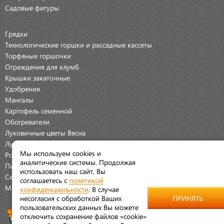
Садовые фигуры
Грядки
Технологические горшки и рассадные кассеты
Торфяные горшочки
Ограждения для клумб
Крышки закаточные
Удобрения
Мангалы
Картофель семенной
Обогреватели
Луковичные цветы Весна
Луковичные цветы Осень
Мы используем cookies и
Розы
аналитические системы. Продолжая
Пионы
использовать наш сайт, Вы
Семена Овощей
соглашаетесь с
политикой
Мраморная крошка
конфиденциальности
. В случае
несогласия с обработкой Ваших
ПРИНЯТЬ
пользовательских данных Вы можете
отключить сохранение файлов «cookie»