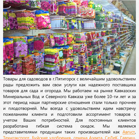
Товары для садоводов в г.Пятигорск с величайшим удовольствием
рады предложить вам свои услуги как надежного поставщика
товаров для сада и огорода. Мы работаем на рынке Кавказских
Минеральных Вод и Северного Кавказа уже более 10-ти лет и за
этот период наши партнерские отношения стали только прочнее
и плодотворней. Мы всегда с удовольствием идем навстречу
пожеланиям клиента и подготовили ассортимент товаров с
учетом Ваших потребностей. Для постоянных клиентов
разработана гибкая система скидок. Мы являемся
представителями продукции таких производителей как
Август
,
Техноэкспорт
,
Буйские удобрения
,
семена
Аэлита
,
СеДеК
,
Гавриш
,