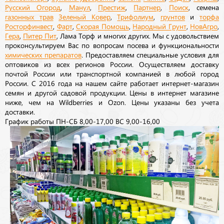
Русский Огород
,
Манул
,
Престиж
,
Партнер
,
Поиск
, семена
газонных трав
Зеленый Ковер
,
Трифолиум
,
грунтов
и
торфа
Росторфинвест
,
Фарт
,
Скорая Помощь
,
Народный Грунт
,
НовАгро
,
Гера
,
Питер Пит
, Лама Торф и многих других. Мы с удовольствием
проконсультируем Вас по вопросам посева и функциональности
химических препаратов
. Предоставляем специальные условия для
оптовиков из всех регионов России. Осуществляем доставку
почтой России или транспортной компанией в любой город
России. С 2016 года на нашем сайте работает интернет-магазин
семян и другой садовой продукции. Цены в интернет магазине
ниже, чем на Wildberries и Ozon. Цены указаны без учета
доставки.
График работы ПН-СБ 8,00-17,00 ВС 9,00-16,00