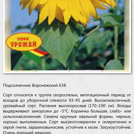
Подсолнечник Воронежский 638
Сорт относится к группе скороспелых, вегетационный период от
всходов до уборочной спелости 93-95 дней. Высокомасличный,
урожайный сорт. Растения высокорослые (170-190 см). Всходы
выдерживают заморозки до -5°C. Корзинка большая, слабо- или
сильнонаклоненная. Семена крупные овальной формы, черные,
хорошо выполненные. Сорт высокотолерантен к склеротинии и
серой гнили, заразиховынослив, устойчив к моли. Засухоустойчив.
Очень хороший медонос.