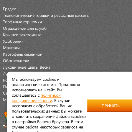
Грядки
Технологические горшки и рассадные кассеты
Торфяные горшочки
Ограждения для клумб
Крышки закаточные
Удобрения
Мангалы
Картофель семенной
Обогреватели
Луковичные цветы Весна
Луковичные цветы Осень
Мы используем cookies и
Розы
аналитические системы. Продолжая
Пионы
использовать наш сайт, Вы
Семена Овощей
соглашаетесь с
политикой
Мраморная крошка
конфиденциальности
. В случае
несогласия с обработкой Ваших
ПРИНЯТЬ
пользовательских данных Вы можете
отключить сохранение файлов «cookie»
в настройках Вашего браузера. В этом
случае работа некоторых сервисов на