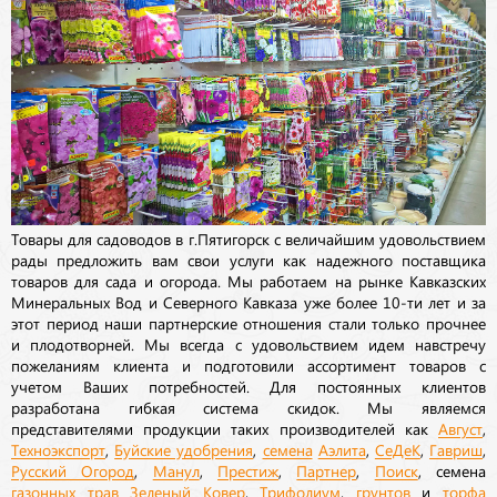
Товары для садоводов в г.Пятигорск с величайшим удовольствием
рады предложить вам свои услуги как надежного поставщика
товаров для сада и огорода. Мы работаем на рынке Кавказских
Минеральных Вод и Северного Кавказа уже более 10-ти лет и за
этот период наши партнерские отношения стали только прочнее
и плодотворней. Мы всегда с удовольствием идем навстречу
пожеланиям клиента и подготовили ассортимент товаров с
учетом Ваших потребностей. Для постоянных клиентов
разработана гибкая система скидок. Мы являемся
представителями продукции таких производителей как
Август
,
Техноэкспорт
,
Буйские удобрения
,
семена
Аэлита
,
СеДеК
,
Гавриш
,
Русский Огород
,
Манул
,
Престиж
,
Партнер
,
Поиск
, семена
газонных трав
Зеленый Ковер
,
Трифолиум
,
грунтов
и
торфа