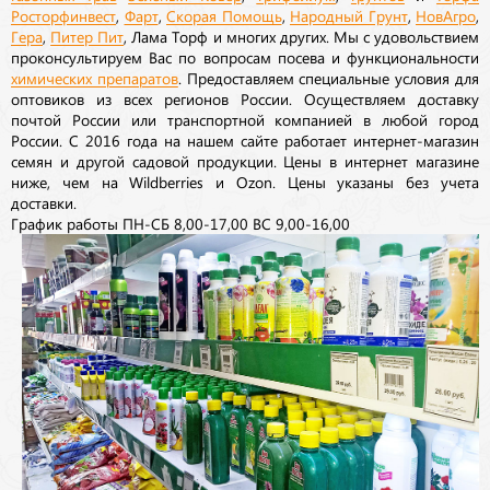
Росторфинвест
,
Фарт
,
Скорая Помощь
,
Народный Грунт
,
НовАгро
,
Гера
,
Питер Пит
, Лама Торф и многих других. Мы с удовольствием
проконсультируем Вас по вопросам посева и функциональности
химических препаратов
. Предоставляем специальные условия для
оптовиков из всех регионов России. Осуществляем доставку
почтой России или транспортной компанией в любой город
России. С 2016 года на нашем сайте работает интернет-магазин
семян и другой садовой продукции. Цены в интернет магазине
ниже, чем на Wildberries и Ozon. Цены указаны без учета
доставки.
График работы ПН-СБ 8,00-17,00 ВС 9,00-16,00