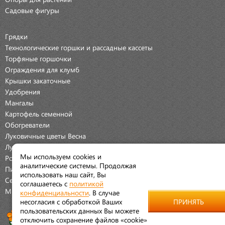
Садовые фигуры
Грядки
Технологические горшки и рассадные кассеты
Торфяные горшочки
Ограждения для клумб
Крышки закаточные
Удобрения
Мангалы
Картофель семенной
Обогреватели
Луковичные цветы Весна
Луковичные цветы Осень
Мы используем cookies и
Розы
аналитические системы. Продолжая
Пионы
использовать наш сайт, Вы
Семена Овощей
соглашаетесь с
политикой
Мраморная крошка
конфиденциальности
. В случае
несогласия с обработкой Ваших
ПРИНЯТЬ
пользовательских данных Вы можете
отключить сохранение файлов «cookie»