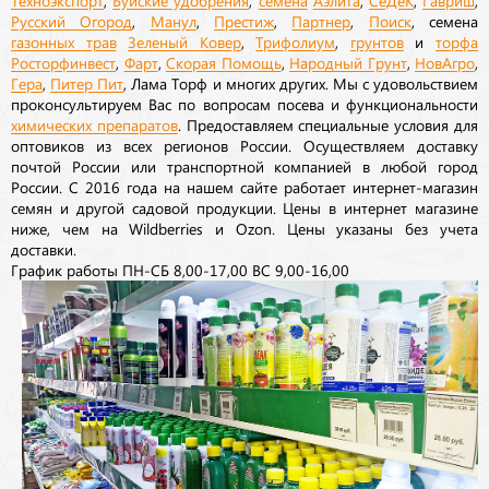
Техноэкспорт
,
Буйские удобрения
,
семена
Аэлита
,
СеДеК
,
Гавриш
,
Русский Огород
,
Манул
,
Престиж
,
Партнер
,
Поиск
, семена
газонных трав
Зеленый Ковер
,
Трифолиум
,
грунтов
и
торфа
Росторфинвест
,
Фарт
,
Скорая Помощь
,
Народный Грунт
,
НовАгро
,
Гера
,
Питер Пит
, Лама Торф и многих других. Мы с удовольствием
проконсультируем Вас по вопросам посева и функциональности
химических препаратов
. Предоставляем специальные условия для
оптовиков из всех регионов России. Осуществляем доставку
почтой России или транспортной компанией в любой город
России. С 2016 года на нашем сайте работает интернет-магазин
семян и другой садовой продукции. Цены в интернет магазине
ниже, чем на Wildberries и Ozon. Цены указаны без учета
доставки.
График работы ПН-СБ 8,00-17,00 ВС 9,00-16,00