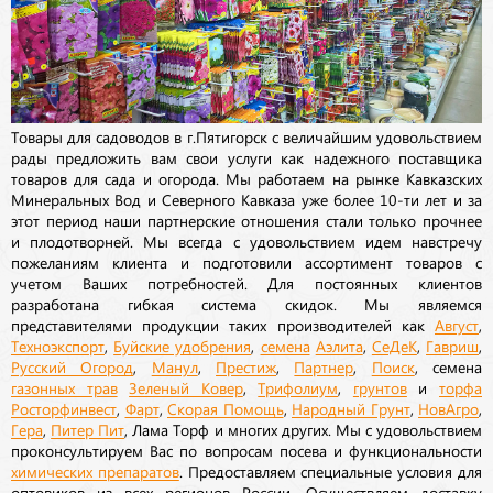
Товары для садоводов в г.Пятигорск с величайшим удовольствием
рады предложить вам свои услуги как надежного поставщика
товаров для сада и огорода. Мы работаем на рынке Кавказских
Минеральных Вод и Северного Кавказа уже более 10-ти лет и за
этот период наши партнерские отношения стали только прочнее
и плодотворней. Мы всегда с удовольствием идем навстречу
пожеланиям клиента и подготовили ассортимент товаров с
учетом Ваших потребностей. Для постоянных клиентов
разработана гибкая система скидок. Мы являемся
представителями продукции таких производителей как
Август
,
Техноэкспорт
,
Буйские удобрения
,
семена
Аэлита
,
СеДеК
,
Гавриш
,
Русский Огород
,
Манул
,
Престиж
,
Партнер
,
Поиск
, семена
газонных трав
Зеленый Ковер
,
Трифолиум
,
грунтов
и
торфа
Росторфинвест
,
Фарт
,
Скорая Помощь
,
Народный Грунт
,
НовАгро
,
Гера
,
Питер Пит
, Лама Торф и многих других. Мы с удовольствием
проконсультируем Вас по вопросам посева и функциональности
химических препаратов
. Предоставляем специальные условия для
оптовиков из всех регионов России. Осуществляем доставку