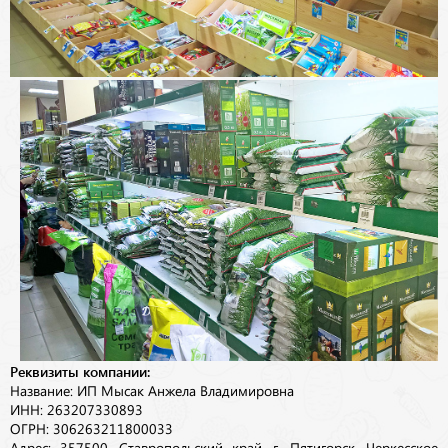
Реквизиты компании:
Название: ИП Мысак Анжела Владимировна
ИНН: 263207330893
ОГРН: 306263211800033
Адрес: 357500, Ставропольский край, г. Пятигорск, Черкесское