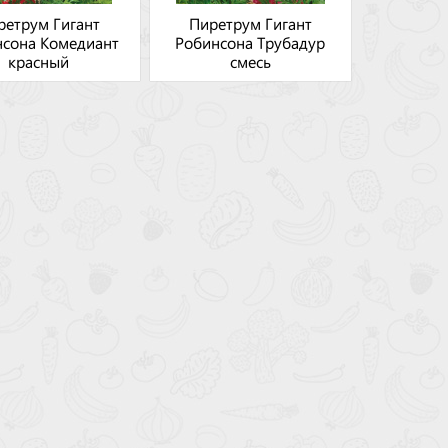
ретрум Гигант
Пиретрум Гигант
нсона Комедиант
Робинсона Трубадур
красный
смесь