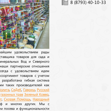
8 (8793) 40-10-33
ичайшим удовольствием рады
ставщика товаров для сада и
инеральных Вод и Северного
 наши партнерские отношения
сегда с удовольствием идем
ссортимент товаров с учетом
 разработана гибкая система
ии таких производителей как
Аэлита
,
СеДеК
,
Гавриш
,
Русский
а
газонных трав
Зеленый Ковер
,
т
,
Скорая Помощь
,
Народный
рф и многих других. Мы с
ам посева и функциональности