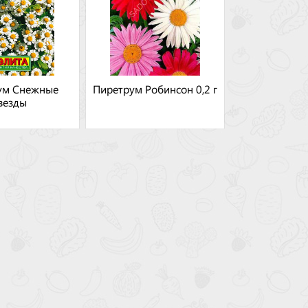
ум Снежные
Пиретрум Робинсон 0,2 г
везды