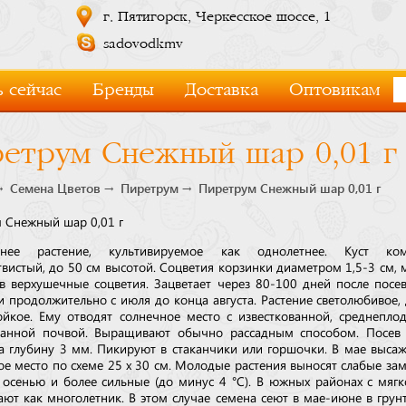
г. Пятигорск, Черкесское шоссе, 1
sadovodkmv
 сейчас
Бренды
Доставка
Оптовикам
етрум Снежный шар 0,01 г
Семена Цветов
Пиретрум
Пиретрум Снежный шар 0,01 г
 Снежный шар 0,01 г
тнее растение, культивируемое как однолетнее. Куст ком
твистый, до 50 см высотой. Соцветия корзинки диаметром 1,5-3 см, 
в верхушечные соцветия. Зацветает через 80-100 дней после посев
и продолжительно с июля до конца августа. Растение светолюбивое,
ойкое. Ему отводят солнечное место с известкованной, среднепло
анной почвой. Выращивают обычно рассадным способом. Посев 
на глубину 3 мм. Пикируют в стаканчики или горшочки. В мае выса
ое место по схеме 25 х 30 см. Молодые растения выносят слабые зам
 осенью и более сильные (до минус 4 °C). В южных районах с мяг
ют как многолетник. В этом случае семена сеют в мае-июне в грунт