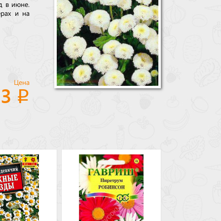
д в июне.
ерах и на
Цена
23