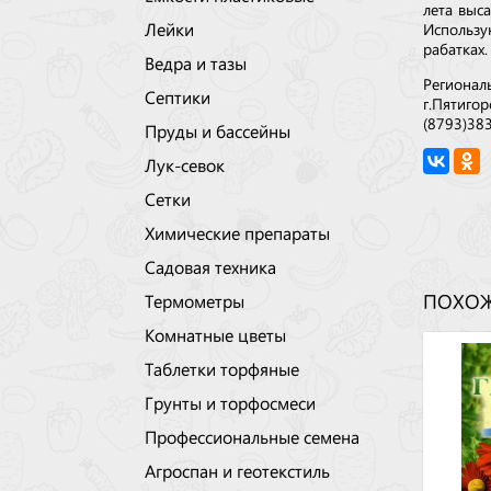
лета выс
Лейки
Использу
рабатках.
Ведра и тазы
Регионал
Септики
г.Пятигор
(8793)38
Пруды и бассейны
Лук-севок
Сетки
Химические препараты
Садовая техника
Термометры
ПОХОЖ
Комнатные цветы
Таблетки торфяные
Грунты и торфосмеси
Профессиональные семена
Агроспан и геотекстиль