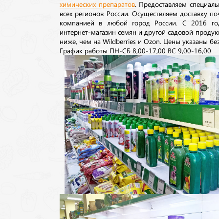
химических препаратов
. Предоставляем специаль
всех регионов России. Осуществляем доставку п
компанией в любой город России. С 2016 го
интернет-магазин семян и другой садовой продук
ниже, чем на Wildberries и Ozon. Цены указаны без
График работы ПН-СБ 8,00-17,00 ВС 9,00-16,00