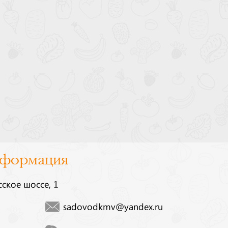
нформация
сское шоссе, 1
sadovodkmv@yandex.ru