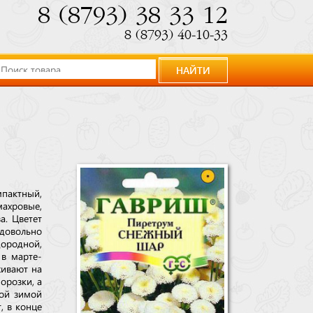
8 (8793) 38 33 12
8 (8793) 40-10-33
НАЙТИ
пактный,
махровые,
а. Цветет
 довольно
дородной,
в марте-
живают на
орозки, а
кой зимой
, в конце