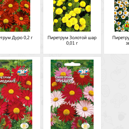
трум Дуро 0,2 г
Пиретрум Золотой шар
Пиретр
0,01 г
з