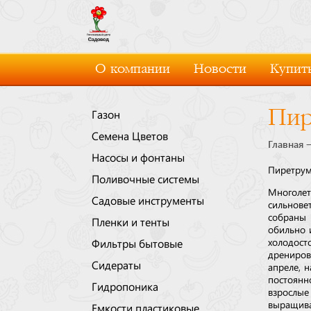
О компании
Новости
Купить
Пир
Газон
Семена Цветов
Главная
Насосы и фонтаны
Пиретрум
Поливочные системы
Многоле
Садовые инструменты
сильнове
собраны 
Пленки и тенты
обильно 
холодост
Фильтры бытовые
дрениров
Сидераты
апреле, 
постоянн
Гидропоника
взрослые
выращива
Емкости пластиковые