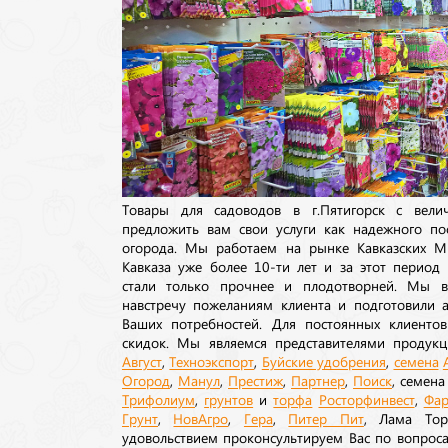
Товары для садоводов в г.Пятигорск с вел
предложить вам свои услуги как надежного по
огорода. Мы работаем на рынке Кавказских М
Кавказа уже более 10-ти лет и за этот период
стали только прочнее и плодотворней. Мы в
навстречу пожеланиям клиента и подготовили а
Ваших потребностей. Для постоянных клиентов
скидок. Мы являемся представителями продукц
Август
,
Техноэкспорт
,
Буйские удобрения
,
семена
Огород
,
Манул
,
Престиж
,
Партнер
,
Поиск
, семен
Трифолиум
,
грунтов
и
торфа
Росторфинвест
,
Фар
Грунт
,
НовАгро
,
Гера
,
Питер Пит
, Лама То
удовольствием проконсультируем Вас по вопрос