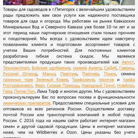
Товары для садоводов в г.Пятигорск с величайшим удовольствием
рады предложить вам свои услуги как надежного поставщика
товаров для сада и огорода. Мы работаем на рынке Кавказских
Минеральных Вод и Северного Кавказа уже более 10-ти лет и за
этот период наши партнерские отношения стали только прочнее
и плодотворней. Мы всегда с удовольствием идем навстречу
пожеланиям клиента и подготовили ассортимент товаров с
учетом Ваших потребностей. Для постоянных клиентов
разработана гибкая система скидок. Мы являемся
представителями продукции таких производителей как
Август
,
Техноэкспорт
,
Буйские удобрения
,
семена
Аэлита
,
СеДеК
,
Гавриш
,
Русский Огород
,
Манул
,
Престиж
,
Партнер
,
Поиск
, семена
газонных трав
Зеленый Ковер
,
Трифолиум
,
грунтов
и
торфа
Росторфинвест
,
Фарт
,
Скорая Помощь
,
Народный Грунт
,
НовАгро
,
Гера
,
Питер Пит
, Лама Торф и многих других. Мы с удовольствием
проконсультируем Вас по вопросам посева и функциональности
химических препаратов
. Предоставляем специальные условия для
оптовиков из всех регионов России. Осуществляем доставку
почтой России или транспортной компанией в любой город
России. С 2016 года на нашем сайте работает интернет-магазин
семян и другой садовой продукции. Цены в интернет магазине
ниже, чем на Wildberries и Ozon. Цены указаны без учета
доставки.