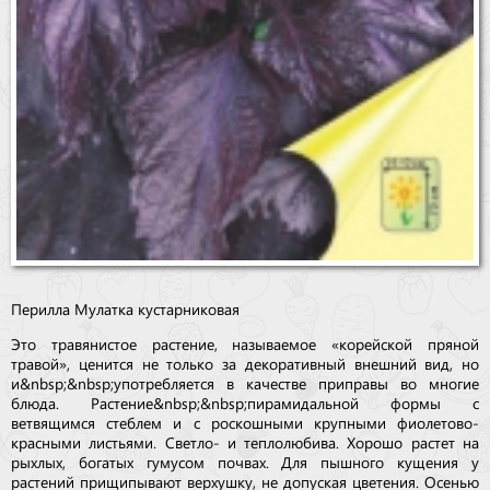
Перилла Мулатка кустарниковая
Это травянистое растение, называемое «корейской пряной
травой», ценится не только за декоративный внешний вид, но
и&nbsp;&nbsp;употребляется в качестве приправы во многие
блюда. Растение&nbsp;&nbsp;пирамидальной формы с
ветвящимся стеблем и с роскошными крупными фиолетово-
красными листьями. Светло- и теплолюбива. Хорошо растет на
рыхлых, богатых гумусом почвах. Для пышного кущения у
растений прищипывают верхушку, не допуская цветения. Осенью