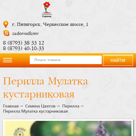
г. Пятигорск, Черкесское шоссе, 1
sadovodkmv
8 (8793) 38 33 12
8 (8793) 40-10-33
НАЙТИ
О
Перилла Мулатка
компании
кустарниковая
Новости
Главная
Семена Цветов
Перилла
Перилла Мулатка кустарниковая
Купить
сейчас