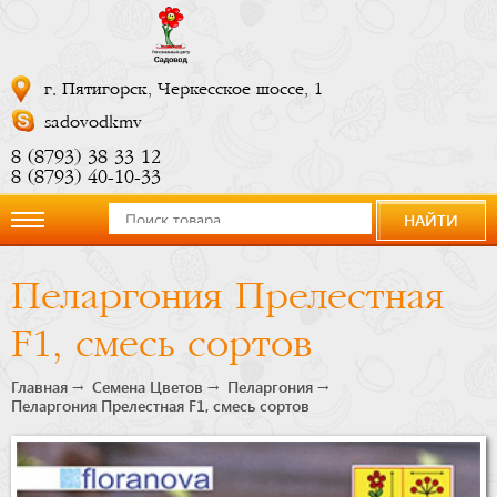
г. Пятигорск, Черкесское шоссе, 1
sadovodkmv
8 (8793) 38 33 12
8 (8793) 40-10-33
НАЙТИ
О
Пеларгония Прелестная
компании
F1, смесь сортов
Новости
Главная
Семена Цветов
Пеларгония
Пеларгония Прелестная F1, смесь сортов
Купить
сейчас