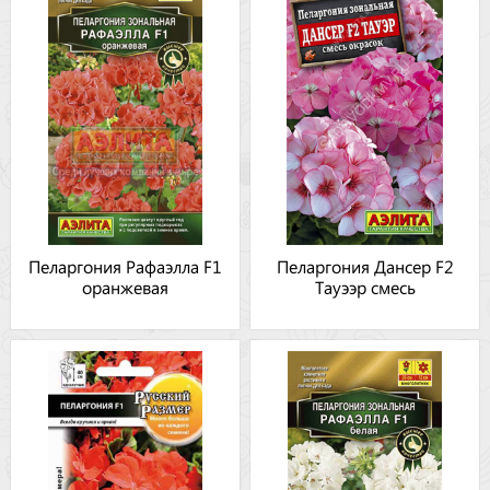
Пеларгония Рафаэлла F1
Пеларгония Дансер F2
оранжевая
Тауээр смесь