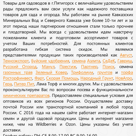
Товары для садоводов в г.Пятигорск с величайшим удовольствием
рады предложить вам свои услуги как надежного поставщика
товаров для сада и огорода. Мы работаем на рынке Кавказских
Минеральных Вод и Северного Кавказа уже более 10-ти лет и за
этот период наши партнерские отношения стали только прочнее
и плодотворней. Мы всегда с удовольствием идем навстречу
пожеланиям клиента и подготовили ассортимент товаров с
учетом Ваших потребностей. Для постоянных клиентов
разработана гибкая система скидок. Мы являемся
представителями продукции таких производителей как
Август
,
Техноэкспорт
,
Буйские удобрения
,
семена
Аэлита
,
СеДеК
,
Гавриш
,
Русский Огород
,
Манул
,
Престиж
,
Партнер
,
Поиск
, семена
газонных трав
Зеленый Ковер
,
Трифолиум
,
грунтов
и
торфа
Росторфинвест
,
Фарт
,
Скорая Помощь
,
Народный Грунт
,
НовАгро
,
Гера
,
Питер Пит
, Лама Торф и многих других. Мы с удовольствием
проконсультируем Вас по вопросам посева и функциональности
химических препаратов
. Предоставляем специальные условия для
оптовиков из всех регионов России. Осуществляем доставку
почтой России или транспортной компанией в любой город
России. С 2016 года на нашем сайте работает интернет-магазин
семян и другой садовой продукции. Цены в интернет магазине
ниже, чем на Wildberries и Ozon. Цены указаны без учета
доставки.
График работы ПН-СБ 8,00-17,00 ВС 9,00-16,00