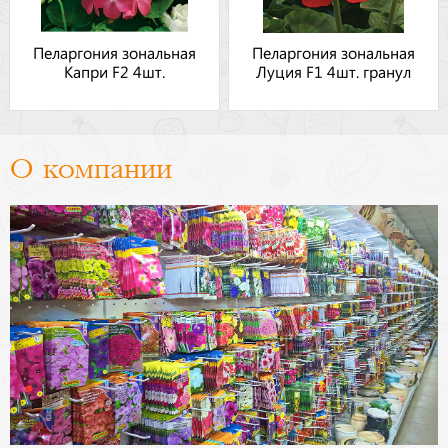
Пеларгония зональная
Пеларгония зональная
Капри F2 4шт.
Луция F1 4шт. гранул
О компании