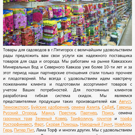
Товары для садоводов в г.Пятигорск с величайшим удовольствием
рады предложить вам свои услуги как надежного поставщика
товаров для сада и огорода. Мы работаем на рынке Кавказских
Минеральных Вод и Северного Кавказа уже более 10-ти лет и за
этот период наши партнерские отношения стали только прочнее
и плодотворней. Мы всегда с удовольствием идем навстречу
пожеланиям клиента и подготовили ассортимент товаров с
учетом Ваших потребностей. Для постоянных клиентов
разработана гибкая система скидок. Мы являемся
представителями продукции таких производителей как
Август
,
Техноэкспорт
,
Буйские удобрения
,
семена
Аэлита
,
СеДеК
,
Гавриш
,
Русский Огород
,
Манул
,
Престиж
,
Партнер
,
Поиск
, семена
газонных трав
Зеленый Ковер
,
Трифолиум
,
грунтов
и
торфа
Росторфинвест
,
Фарт
,
Скорая Помощь
,
Народный Грунт
,
НовАгро
,
Гера
,
Питер Пит
, Лама Торф и многих других. Мы с удовольствием