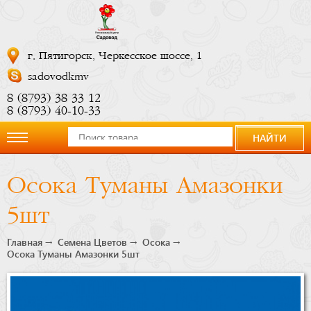
г. Пятигорск, Черкесское шоссе, 1
sadovodkmv
8 (8793) 38 33 12
8 (8793) 40-10-33
НАЙТИ
О
Осока Туманы Амазонки
компании
5шт
Новости
Главная
Семена Цветов
Осока
Осока Туманы Амазонки 5шт
Купить
сейчас