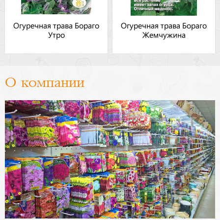
Огуречная трава Бораго
Огуречная трава Бораго
Утро
Жемчужина
О компании