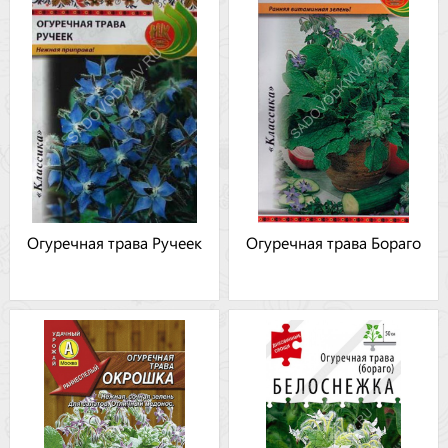
Огуречная трава Ручеек
Огуречная трава Бораго