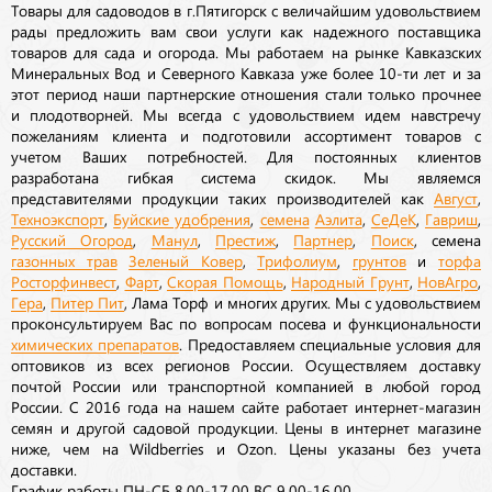
Товары для садоводов в г.Пятигорск с величайшим удовольствием
рады предложить вам свои услуги как надежного поставщика
товаров для сада и огорода. Мы работаем на рынке Кавказских
Минеральных Вод и Северного Кавказа уже более 10-ти лет и за
этот период наши партнерские отношения стали только прочнее
и плодотворней. Мы всегда с удовольствием идем навстречу
пожеланиям клиента и подготовили ассортимент товаров с
учетом Ваших потребностей. Для постоянных клиентов
разработана гибкая система скидок. Мы являемся
представителями продукции таких производителей как
Август
,
Техноэкспорт
,
Буйские удобрения
,
семена
Аэлита
,
СеДеК
,
Гавриш
,
Русский Огород
,
Манул
,
Престиж
,
Партнер
,
Поиск
, семена
газонных трав
Зеленый Ковер
,
Трифолиум
,
грунтов
и
торфа
Росторфинвест
,
Фарт
,
Скорая Помощь
,
Народный Грунт
,
НовАгро
,
Гера
,
Питер Пит
, Лама Торф и многих других. Мы с удовольствием
проконсультируем Вас по вопросам посева и функциональности
химических препаратов
. Предоставляем специальные условия для
оптовиков из всех регионов России. Осуществляем доставку
почтой России или транспортной компанией в любой город
России. С 2016 года на нашем сайте работает интернет-магазин
семян и другой садовой продукции. Цены в интернет магазине
ниже, чем на Wildberries и Ozon. Цены указаны без учета
доставки.
График работы ПН-СБ 8,00-17,00 ВС 9,00-16,00