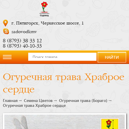
г. Пятигорск, Черкесское шоссе, 1
sadovodkmv
8 (8793) 38 33 12
8 (8793) 40-10-33
НАЙТИ
О
Огуречная трава Храброе
компании
сердце
Новости
Главная
Семена Цветов
Огуречная трава (Бораго)
Огуречная трава Храброе сердце
Купить
сейчас