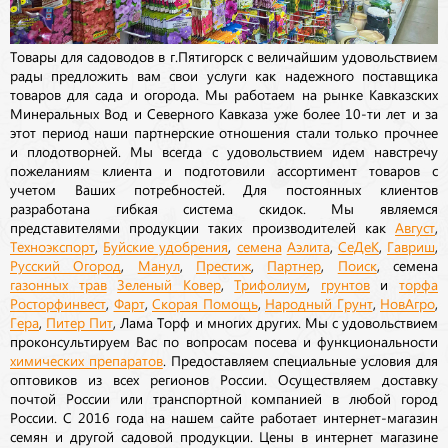
Товары для садоводов в г.Пятигорск с величайшим удовольствием
рады предложить вам свои услуги как надежного поставщика
товаров для сада и огорода. Мы работаем на рынке Кавказских
Минеральных Вод и Северного Кавказа уже более 10-ти лет и за
этот период наши партнерские отношения стали только прочнее
и плодотворней. Мы всегда с удовольствием идем навстречу
пожеланиям клиента и подготовили ассортимент товаров с
учетом Ваших потребностей. Для постоянных клиентов
разработана гибкая система скидок. Мы являемся
представителями продукции таких производителей как
Август
,
Техноэкспорт
,
Буйские удобрения
,
семена
Аэлита
,
СеДеК
,
Гавриш
,
Русский Огород
,
Манул
,
Престиж
,
Партнер
,
Поиск
, семена
газонных трав
Зеленый Ковер
,
Трифолиум
,
грунтов
и
торфа
Росторфинвест
,
Фарт
,
Скорая Помощь
,
Народный Грунт
,
НовАгро
,
Гера
,
Питер Пит
, Лама Торф и многих других. Мы с удовольствием
проконсультируем Вас по вопросам посева и функциональности
химических препаратов
. Предоставляем специальные условия для
оптовиков из всех регионов России. Осуществляем доставку
почтой России или транспортной компанией в любой город
России. С 2016 года на нашем сайте работает интернет-магазин
семян и другой садовой продукции. Цены в интернет магазине