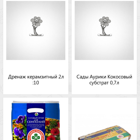
Дренаж керамзитный 2л
Сады Аурики Кокосовый
:10
субстрат 0,7л