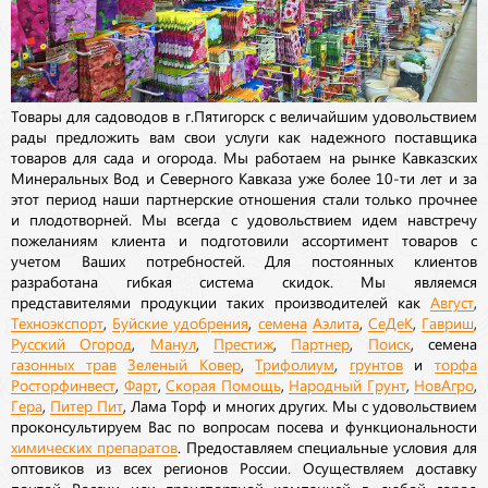
Товары для садоводов в г.Пятигорск с величайшим удовольствием
рады предложить вам свои услуги как надежного поставщика
товаров для сада и огорода. Мы работаем на рынке Кавказских
Минеральных Вод и Северного Кавказа уже более 10-ти лет и за
этот период наши партнерские отношения стали только прочнее
и плодотворней. Мы всегда с удовольствием идем навстречу
пожеланиям клиента и подготовили ассортимент товаров с
учетом Ваших потребностей. Для постоянных клиентов
разработана гибкая система скидок. Мы являемся
представителями продукции таких производителей как
Август
,
Техноэкспорт
,
Буйские удобрения
,
семена
Аэлита
,
СеДеК
,
Гавриш
,
Русский Огород
,
Манул
,
Престиж
,
Партнер
,
Поиск
, семена
газонных трав
Зеленый Ковер
,
Трифолиум
,
грунтов
и
торфа
Росторфинвест
,
Фарт
,
Скорая Помощь
,
Народный Грунт
,
НовАгро
,
Гера
,
Питер Пит
, Лама Торф и многих других. Мы с удовольствием
проконсультируем Вас по вопросам посева и функциональности
химических препаратов
. Предоставляем специальные условия для
оптовиков из всех регионов России. Осуществляем доставку
почтой России или транспортной компанией в любой город