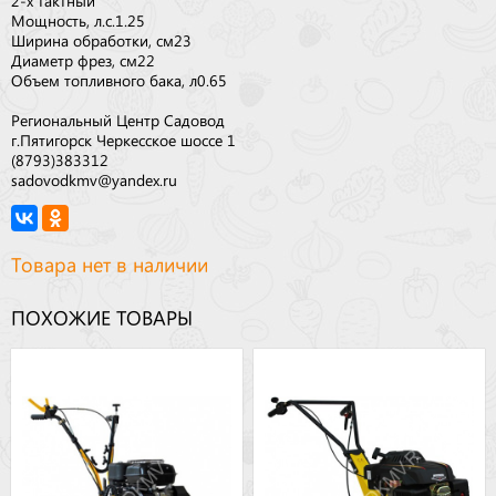
2-х тактный
Мощность, л.с.
1.25
Ширина обработки, см
23
Диаметр фрез, см
22
Объем топливного бака, л
0.65
Региональный Центр Садовод
г.Пятигорск Черкесское шоссе 1
(8793)383312
sadovodkmv@yandex.ru
Товара нет в наличии
ПОХОЖИЕ ТОВАРЫ