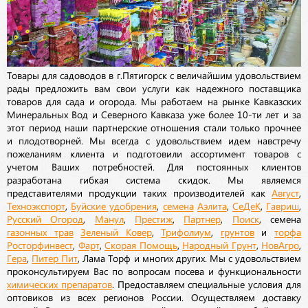
Товары для садоводов в г.Пятигорск с величайшим удовольствием
рады предложить вам свои услуги как надежного поставщика
товаров для сада и огорода. Мы работаем на рынке Кавказских
Минеральных Вод и Северного Кавказа уже более 10-ти лет и за
этот период наши партнерские отношения стали только прочнее
и плодотворней. Мы всегда с удовольствием идем навстречу
пожеланиям клиента и подготовили ассортимент товаров с
учетом Ваших потребностей. Для постоянных клиентов
разработана гибкая система скидок. Мы являемся
представителями продукции таких производителей как
Август
,
Техноэкспорт
,
Буйские удобрения
,
семена
Аэлита
,
СеДеК
,
Гавриш
,
Русский Огород
,
Манул
,
Престиж
,
Партнер
,
Поиск
, семена
газонных трав
Зеленый Ковер
,
Трифолиум
,
грунтов
и
торфа
Росторфинвест
,
Фарт
,
Скорая Помощь
,
Народный Грунт
,
НовАгро
,
Гера
,
Питер Пит
, Лама Торф и многих других. Мы с удовольствием
проконсультируем Вас по вопросам посева и функциональности
химических препаратов
. Предоставляем специальные условия для
оптовиков из всех регионов России. Осуществляем доставку