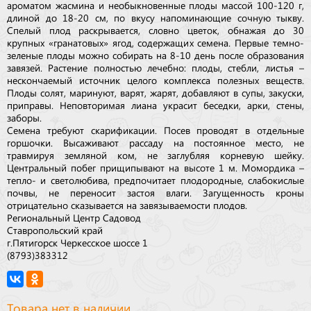
ароматом жасмина и необыкновенные плоды массой 100-120 г,
длиной до 18-20 см, по вкусу напоминающие сочную тыкву.
Спелый плод раскрывается, словно цветок, обнажая до 30
крупных «гранатовых» ягод, содержащих семена. Первые темно-
зеленые плоды можно собирать на 8-10 день после образования
завязей. Растение полностью лечебно: плоды, стебли, листья –
нескончаемый источник целого комплекса полезных веществ.
Плоды солят, маринуют, варят, жарят, добавляют в супы, закуски,
приправы. Неповторимая лиана украсит беседки, арки, стены,
заборы.
Семена требуют скарификации. Посев проводят в отдельные
горшочки. Высаживают рассаду на постоянное место, не
травмируя земляной ком, не заглубляя корневую шейку.
Центральный побег прищипывают на высоте 1 м. Момордика –
тепло- и светолюбива, предпочитает плодородные, слабокислые
почвы, не переносит застоя влаги. Загущенность кроны
отрицательно сказывается на завязываемости плодов.
Региональный Центр Садовод
Ставропольский край
г.Пятигорск Черкесское шоссе 1
(8793)383312
Товара нет в наличии