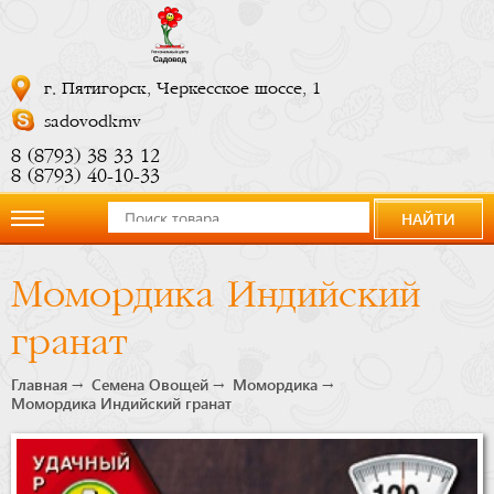
г. Пятигорск, Черкесское шоссе, 1
sadovodkmv
8 (8793) 38 33 12
8 (8793) 40-10-33
НАЙТИ
О
Момордика Индийский
компании
гранат
Новости
Главная
Семена Овощей
Момордика
Момордика Индийский гранат
Купить
сейчас