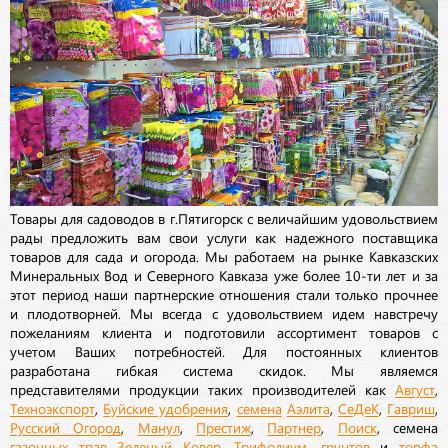
Товары для садоводов в г.Пятигорск с величайшим удовольствием
рады предложить вам свои услуги как надежного поставщика
товаров для сада и огорода. Мы работаем на рынке Кавказских
Минеральных Вод и Северного Кавказа уже более 10-ти лет и за
этот период наши партнерские отношения стали только прочнее
и плодотворней. Мы всегда с удовольствием идем навстречу
пожеланиям клиента и подготовили ассортимент товаров с
учетом Ваших потребностей. Для постоянных клиентов
разработана гибкая система скидок. Мы являемся
представителями продукции таких производителей как
Август
,
Техноэкспорт
,
Буйские удобрения
,
семена
Аэлита
,
СеДеК
,
Гавриш
,
Русский Огород
,
Манул
,
Престиж
,
Партнер
,
Поиск
, семена
газонных трав
Зеленый Ковер
,
Трифолиум
,
грунтов
и
торфа