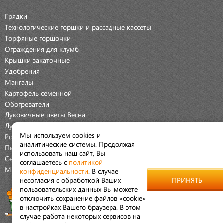
Грядки
Технологические горшки и рассадные кассеты
Торфяные горшочки
Ограждения для клумб
Крышки закаточные
Удобрения
Мангалы
Картофель семенной
Обогреватели
Луковичные цветы Весна
Луковичные цветы Осень
Мы используем cookies и
Розы
аналитические системы. Продолжая
Пионы
использовать наш сайт, Вы
Семена Овощей
соглашаетесь с
политикой
Мраморная крошка
конфиденциальности
. В случае
несогласия с обработкой Ваших
ПРИНЯТЬ
пользовательских данных Вы можете
отключить сохранение файлов «cookie»
в настройках Вашего браузера. В этом
случае работа некоторых сервисов на