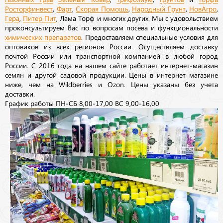
Росторфинвест
,
Фарт
,
Скорая Помощь
,
Народный Грунт
,
НовАгро
,
Гера
,
Питер Пит
, Лама Торф и многих других. Мы с удовольствием
проконсультируем Вас по вопросам посева и функциональности
химических препаратов
. Предоставляем специальные условия для
оптовиков из всех регионов России. Осуществляем доставку
почтой России или транспортной компанией в любой город
России. С 2016 года на нашем сайте работает интернет-магазин
семян и другой садовой продукции. Цены в интернет магазине
ниже, чем на Wildberries и Ozon. Цены указаны без учета
доставки.
График работы ПН-СБ 8,00-17,00 ВС 9,00-16,00