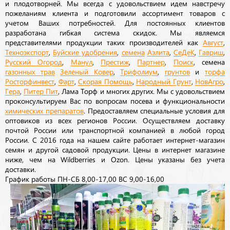
и плодотворней. Мы всегда с удовольствием идем навстречу
пожеланиям клиента и подготовили ассортимент товаров с
учетом Ваших потребностей. Для постоянных клиентов
разработана гибкая система скидок. Мы являемся
представителями продукции таких производителей как
Август
,
Техноэкспорт
,
Буйские удобрения
,
семена
Аэлита
,
СеДеК
,
Гавриш
,
Русский Огород
,
Манул
,
Престиж
,
Партнер
,
Поиск
, семена
газонных трав
Зеленый Ковер
,
Трифолиум
,
грунтов
и
торфа
Росторфинвест
,
Фарт
,
Скорая Помощь
,
Народный Грунт
,
НовАгро
,
Гера
,
Питер Пит
, Лама Торф и многих других. Мы с удовольствием
проконсультируем Вас по вопросам посева и функциональности
химических препаратов
. Предоставляем специальные условия для
оптовиков из всех регионов России. Осуществляем доставку
почтой России или транспортной компанией в любой город
России. С 2016 года на нашем сайте работает интернет-магазин
семян и другой садовой продукции. Цены в интернет магазине
ниже, чем на Wildberries и Ozon. Цены указаны без учета
доставки.
График работы ПН-СБ 8,00-17,00 ВС 9,00-16,00