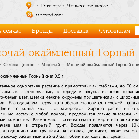
г. Пятигорск, Черкесское шоссе, 1
sadovodkmv
 сейчас
Бренды
Доставка
Оптовикам
очай окаймленный Горный с
Семена Цветов
Молочай
Молочай окаймленный Горный снег
окаймленный Горный снег 0,5 г
тельное однолетнее растение с прямостоячими стеблями, до 70 см
вальные, светло-зеленые, к середине августа их края окраши
то-белый цвет. Цветки мелкие, окружены прицветниками с широки
ми. Благодаря им верхушка побегов становится похожей на ди
 Цветет с конца июля до заморозков. Хорошо растет на от
ненных местах с любой почвой, предпочитая легкие питательны
ли компостом. Размножают посевом семян в марте в горшки или
начале мая в открытый грунт. Всходы появляются через 10-
ют одиночно или группами на газонах, цветниках, около кустов,
ие между растениями в 25-30 см. Побеги пригодны для срезки.