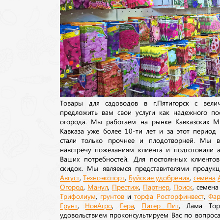
Товары для садоводов в г.Пятигорск с вел
предложить вам свои услуги как надежного по
огорода. Мы работаем на рынке Кавказских М
Кавказа уже более 10-ти лет и за этот период
стали только прочнее и плодотворней. Мы в
навстречу пожеланиям клиента и подготовили а
Ваших потребностей. Для постоянных клиентов
скидок. Мы являемся представителями продукц
Август
,
Техноэкспорт
,
Буйские удобрения
,
семена
Огород
,
Манул
,
Престиж
,
Партнер
,
Поиск
, семен
Трифолиум
,
грунтов
и
торфа
Росторфинвест
,
Фар
Грунт
,
НовАгро
,
Гера
,
Питер Пит
, Лама То
удовольствием проконсультируем Вас по вопрос