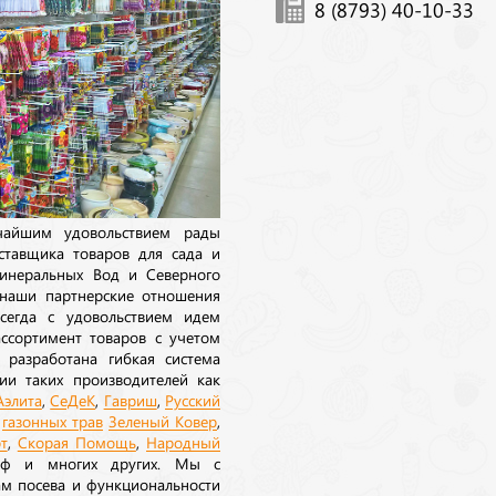
8 (8793) 40-10-33
ичайшим удовольствием рады
ставщика товаров для сада и
инеральных Вод и Северного
 наши партнерские отношения
сегда с удовольствием идем
ссортимент товаров с учетом
 разработана гибкая система
ии таких производителей как
Аэлита
,
СеДеК
,
Гавриш
,
Русский
а
газонных трав
Зеленый Ковер
,
т
,
Скорая Помощь
,
Народный
рф и многих других. Мы с
ам посева и функциональности