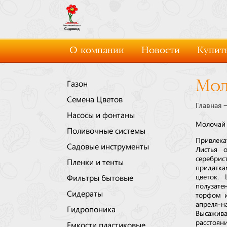
О компании
Новости
Купить
Мол
Газон
Семена Цветов
Главная
Насосы и фонтаны
Молочай 
Поливочные системы
Привлека
Садовые инструменты
Листья о
серебрис
Пленки и тенты
придатка
цветок.
Фильтры бытовые
полузате
Сидераты
торфом и
апреля-
Гидропоника
Высажива
расстоян
Емкости пластиковые