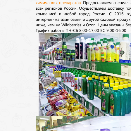
химических препаратов
. Предоставляем специаль
всех регионов России. Осуществляем доставку п
компанией в любой город России. С 2016 го
интернет-магазин семян и другой садовой продук
ниже, чем на Wildberries и Ozon. Цены указаны без
График работы ПН-СБ 8,00-17,00 ВС 9,00-16,00