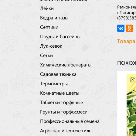
Регионал
Лейки
г.Пятигор
Ведра и тазы
(8793)38
Септики
Пруды и бассейны
Товара
Лук-севок
Сетки
ПОХОЖ
Химические препараты
Садовая техника
Термометры
Комнатные цветы
Таблетки торфяные
Грунты и торфосмеси
Профессиональные семена
Агроспан и геотекстиль