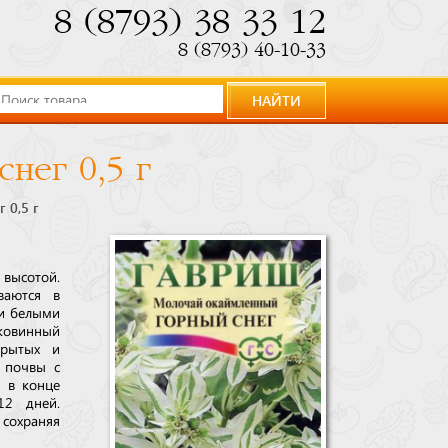
8 (8793) 38 33 12
8 (8793) 40-10-33
НАЙТИ
нег 0,5 г
 0,5 г
 высотой.
ваются в
ми белыми
ковинный
крытых и
е почвы с
 в конце
12 дней.
 сохраняя