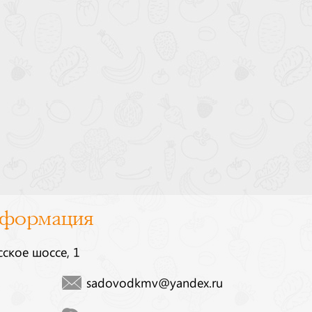
нформация
сское шоссе, 1
sadovodkmv@yandex.ru