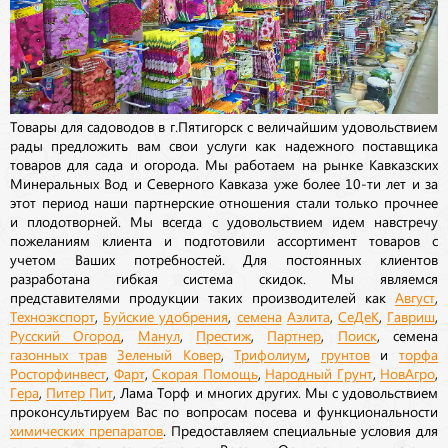
Товары для садоводов в г.Пятигорск с величайшим удовольствием
рады предложить вам свои услуги как надежного поставщика
товаров для сада и огорода. Мы работаем на рынке Кавказских
Минеральных Вод и Северного Кавказа уже более 10-ти лет и за
этот период наши партнерские отношения стали только прочнее
и плодотворней. Мы всегда с удовольствием идем навстречу
пожеланиям клиента и подготовили ассортимент товаров с
учетом Ваших потребностей. Для постоянных клиентов
разработана гибкая система скидок. Мы являемся
представителями продукции таких производителей как
Август
,
Техноэкспорт
,
Буйские удобрения
,
семена
Аэлита
,
СеДеК
,
Гавриш
,
Русский Огород
,
Манул
,
Престиж
,
Партнер
,
Поиск
, семена
газонных трав
Зеленый Ковер
,
Трифолиум
,
грунтов
и
торфа
Росторфинвест
,
Фарт
,
Скорая Помощь
,
Народный Грунт
,
НовАгро
,
Гера
,
Питер Пит
, Лама Торф и многих других. Мы с удовольствием
проконсультируем Вас по вопросам посева и функциональности
химических препаратов
. Предоставляем специальные условия для