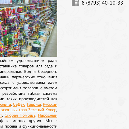
8 (8793) 40-10-33
ичайшим удовольствием рады
ставщика товаров для сада и
инеральных Вод и Северного
 наши партнерские отношения
сегда с удовольствием идем
ссортимент товаров с учетом
 разработана гибкая система
ии таких производителей как
Аэлита
,
СеДеК
,
Гавриш
,
Русский
а
газонных трав
Зеленый Ковер
,
т
,
Скорая Помощь
,
Народный
рф и многих других. Мы с
ам посева и функциональности