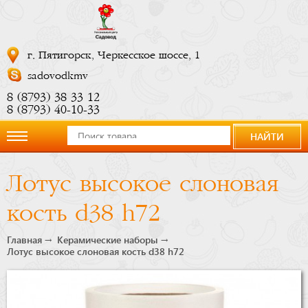
г. Пятигорск, Черкесское шоссе, 1
sadovodkmv
8 (8793) 38 33 12
8 (8793) 40-10-33
НАЙТИ
О
Лотус высокое слоновая
компании
кость d38 h72
Новости
Главная
Керамические наборы
Лотус высокое слоновая кость d38 h72
Купить
сейчас