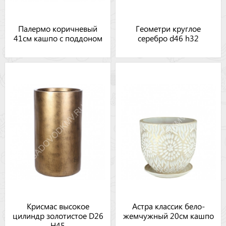
Палермо коричневый
Геометри круглое
41см кашпо с поддоном
серебро d46 h32
Крисмас высокое
Астра классик бело-
цилиндр золотистое D26
жемчужный 20см кашпо
H45