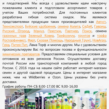
и плодотворней. Мы всегда с удовольствием идем навстречу
пожеланиям клиента и подготовили ассортимент товаров с
учетом Ваших потребностей. Для постоянных клиентов
разработана гибкая система скидок. Мы являемся
представителями продукции таких производителей как
Август
,
Техноэкспорт
,
Буйские удобрения
,
семена
Аэлита
,
СеДеК
,
Гавриш
,
Русский Огород
,
Манул
,
Престиж
,
Партнер
,
Поиск
, семена
газонных трав
Зеленый Ковер
,
Трифолиум
,
грунтов
и
торфа
Росторфинвест
,
Фарт
,
Скорая Помощь
,
Народный Грунт
,
НовАгро
,
Гера
,
Питер Пит
, Лама Торф и многих других. Мы с удовольствием
проконсультируем Вас по вопросам посева и функциональности
химических препаратов
. Предоставляем специальные условия для
оптовиков из всех регионов России. Осуществляем доставку
почтой России или транспортной компанией в любой город
России. С 2016 года на нашем сайте работает интернет-магазин
семян и другой садовой продукции. Цены в интернет магазине
ниже, чем на Wildberries и Ozon. Цены указаны без учета
доставки.
График работы ПН-СБ 8,00-17,00 ВС 9,00-16,00