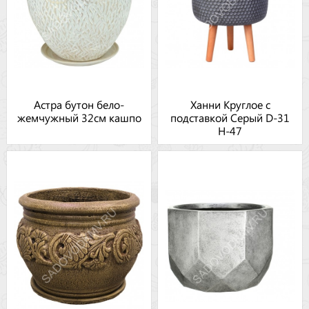
Астра бутон бело-
Ханни Круглое с
жемчужный 32см кашпо
подставкой Серый D-31
H-47