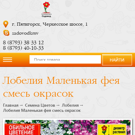
г. Пятигорск, Черкесское шоссе, 1
sadovodkmv
8 (8793) 38 33 12
8 (8793) 40-10-33
НАЙТИ
О
Лобелия Маленькая фея
компании
смесь окрасок
Новости
Главная
Семена Цветов
Лобелия
Лобелия Маленькая фея смесь окрасок
Купить
сейчас