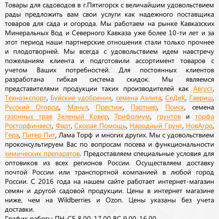
Товары для садоводов в г.Пятигорск с величайшим удовольствием
рады предложить вам свои услуги как надежного поставщика
товаров для сада и огорода. Мы работаем на рынке Кавказских
Минеральных Вод и Северного Кавказа уже более 10-ти лет и за
этот период наши партнерские отношения стали только прочнее
и плодотворней. Мы всегда с удовольствием идем навстречу
пожеланиям клиента и подготовили ассортимент товаров с
учетом Ваших потребностей. Для постоянных клиентов
разработана гибкая система скидок. Мы являемся
представителями продукции таких производителей как
Август
,
Техноэкспорт
,
Буйские удобрения
,
семена
Аэлита
,
СеДеК
,
Гавриш
,
Русский Огород
,
Манул
,
Престиж
,
Партнер
,
Поиск
, семена
газонных трав
Зеленый Ковер
,
Трифолиум
,
грунтов
и
торфа
Росторфинвест
,
Фарт
,
Скорая Помощь
,
Народный Грунт
,
НовАгро
,
Гера
,
Питер Пит
, Лама Торф и многих других. Мы с удовольствием
проконсультируем Вас по вопросам посева и функциональности
химических препаратов
. Предоставляем специальные условия для
оптовиков из всех регионов России. Осуществляем доставку
почтой России или транспортной компанией в любой город
России. С 2016 года на нашем сайте работает интернет-магазин
семян и другой садовой продукции. Цены в интернет магазине
ниже, чем на Wildberries и Ozon. Цены указаны без учета
доставки.
График работы ПН-СБ 8,00-17,00 ВС 9,00-16,00