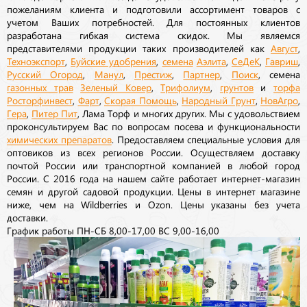
пожеланиям клиента и подготовили ассортимент товаров с
учетом Ваших потребностей. Для постоянных клиентов
разработана гибкая система скидок. Мы являемся
представителями продукции таких производителей как
Август
,
Техноэкспорт
,
Буйские удобрения
,
семена
Аэлита
,
СеДеК
,
Гавриш
,
Русский Огород
,
Манул
,
Престиж
,
Партнер
,
Поиск
, семена
газонных трав
Зеленый Ковер
,
Трифолиум
,
грунтов
и
торфа
Росторфинвест
,
Фарт
,
Скорая Помощь
,
Народный Грунт
,
НовАгро
,
Гера
,
Питер Пит
, Лама Торф и многих других. Мы с удовольствием
проконсультируем Вас по вопросам посева и функциональности
химических препаратов
. Предоставляем специальные условия для
оптовиков из всех регионов России. Осуществляем доставку
почтой России или транспортной компанией в любой город
России. С 2016 года на нашем сайте работает интернет-магазин
семян и другой садовой продукции. Цены в интернет магазине
ниже, чем на Wildberries и Ozon. Цены указаны без учета
доставки.
График работы ПН-СБ 8,00-17,00 ВС 9,00-16,00