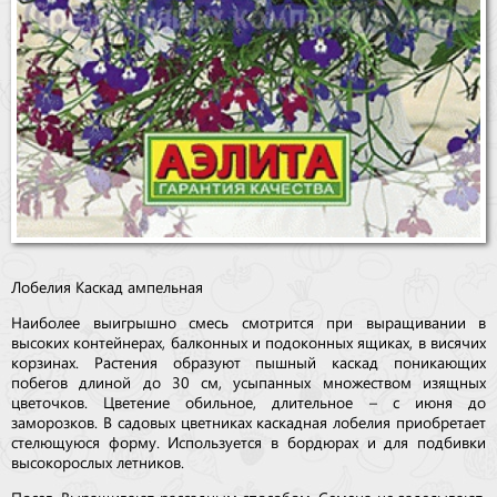
Лобелия Каскад ампельная
Наиболее выигрышно смесь смотрится при выращивании в
высоких контейнерах, балконных и подоконных ящиках, в висячих
корзинах. Растения образуют пышный каскад поникающих
побегов длиной до 30 см, усыпанных множеством изящных
цветочков. Цветение обильное, длительное – с июня до
заморозков. В садовых цветниках каскадная лобелия приобретает
стелющуюся форму. Используется в бордюрах и для подбивки
высокорослых летников.
Посев. Выращивают рассадным способом. Семена не заделывают,