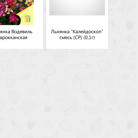
янка Водевиль
Льнянка "Калейдоскоп"
арокканская
смесь (СР) (0,1г)