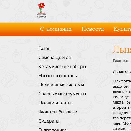
О компании
Новости
Купить
Льн
Газон
Семена Цветов
Главная
Керамические наборы
Льнянка 
Насосы и фонтаны
Однолетн
Поливочные системы
высотой,
желтые, 
Садовые инструменты
кисти до
места, р
Пленки и тенты
второй п
Фильтры бытовые
посадоч
температ
Сидераты
мая. Мож
создают 
Гидропоника