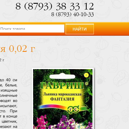
8 (8793) 38 33 12
8 (8793) 40-10-33
НАЙТИ
 0,02 г
2 г
до 40 см
е, белые,
, изящные
солнечные
водят во
рисыпают,
сто. При
т в конце
 цветник,
резают на