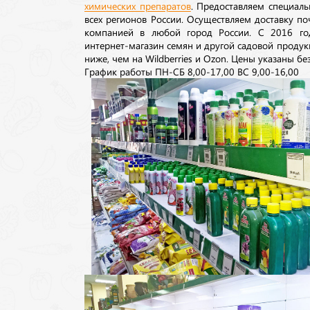
химических препаратов
. Предоставляем специаль
всех регионов России. Осуществляем доставку п
компанией в любой город России. С 2016 го
интернет-магазин семян и другой садовой продук
ниже, чем на Wildberries и Ozon. Цены указаны без
График работы ПН-СБ 8,00-17,00 ВС 9,00-16,00