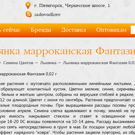
г. Пятигорск, Черкесское шоссе, 1
sadovodkmv
 сейчас
Бренды
Доставка
Оптовикам
янка марроканская Фантазия
Семена Цветов
Льнянка
Льнянка марроканская Фантазия 0,0
марроканская Фантазия 0,02 г
ие растения с мутовчато расположенными линейными листьями, 
 образующет компактный кустик. Цветки мелкие, синие, сиреневы
с белым и желтым центром, собраны на верхушке стеблей в редкие
 12 см длиной. Цветет с июня по сентябрь. Растение предпочитает 
ыхлые плодородные почвы. При выращивании рассады посевы про
оловине апреля. Семена слегка вдавливают в почву, землей не п
ную емкость накрывают стеклом и ставят в освещенное ме
уре 18-20 0С всходы появляются на 10-14 день. Рассаду высаживаю
но сеять непосредственно в грунт в мае. Ее посадки украсят любой
эффект нарядного "ковра". Чтобы растения зацвели повторно, их об