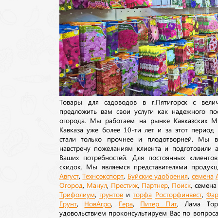
Товары для садоводов в г.Пятигорск с вел
предложить вам свои услуги как надежного по
огорода. Мы работаем на рынке Кавказских М
Кавказа уже более 10-ти лет и за этот период
стали только прочнее и плодотворней. Мы в
навстречу пожеланиям клиента и подготовили а
Ваших потребностей. Для постоянных клиентов
скидок. Мы являемся представителями продукц
Август
,
Техноэкспорт
,
Буйские удобрения
,
семена
Огород
,
Манул
,
Престиж
,
Партнер
,
Поиск
, семен
Трифолиум
,
грунтов
и
торфа
Росторфинвест
,
Фар
Грунт
,
НовАгро
,
Гера
,
Питер Пит
, Лама То
удовольствием проконсультируем Вас по вопрос