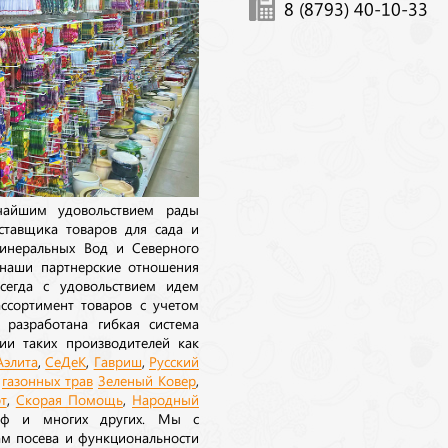
8 (8793) 40-10-33
ичайшим удовольствием рады
ставщика товаров для сада и
инеральных Вод и Северного
 наши партнерские отношения
сегда с удовольствием идем
ссортимент товаров с учетом
 разработана гибкая система
ии таких производителей как
Аэлита
,
СеДеК
,
Гавриш
,
Русский
а
газонных трав
Зеленый Ковер
,
т
,
Скорая Помощь
,
Народный
рф и многих других. Мы с
ам посева и функциональности