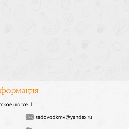
нформация
сское шоссе, 1
sadovodkmv@yandex.ru