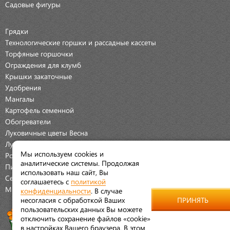
Садовые фигуры
Грядки
Технологические горшки и рассадные кассеты
Торфяные горшочки
Ограждения для клумб
Крышки закаточные
Удобрения
Мангалы
Картофель семенной
Обогреватели
Луковичные цветы Весна
Луковичные цветы Осень
Мы используем cookies и
Розы
аналитические системы. Продолжая
Пионы
использовать наш сайт, Вы
Семена Овощей
соглашаетесь с
политикой
Мраморная крошка
конфиденциальности
. В случае
несогласия с обработкой Ваших
ПРИНЯТЬ
пользовательских данных Вы можете
отключить сохранение файлов «cookie»
в настройках Вашего браузера. В этом