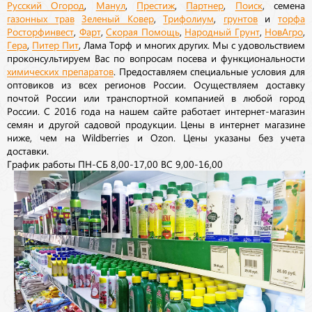
Русский Огород
,
Манул
,
Престиж
,
Партнер
,
Поиск
, семена
газонных трав
Зеленый Ковер
,
Трифолиум
,
грунтов
и
торфа
Росторфинвест
,
Фарт
,
Скорая Помощь
,
Народный Грунт
,
НовАгро
,
Гера
,
Питер Пит
, Лама Торф и многих других. Мы с удовольствием
проконсультируем Вас по вопросам посева и функциональности
химических препаратов
. Предоставляем специальные условия для
оптовиков из всех регионов России. Осуществляем доставку
почтой России или транспортной компанией в любой город
России. С 2016 года на нашем сайте работает интернет-магазин
семян и другой садовой продукции. Цены в интернет магазине
ниже, чем на Wildberries и Ozon. Цены указаны без учета
доставки.
График работы ПН-СБ 8,00-17,00 ВС 9,00-16,00