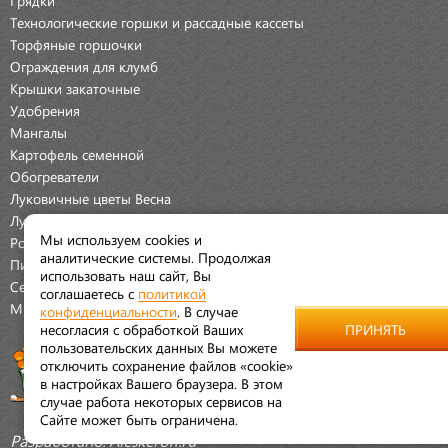
Грядки
Технологические горшки и рассадные кассеты
Торфяные горшочки
Ограждения для клумб
Крышки закаточные
Удобрения
Мангалы
Картофель семенной
Обогреватели
Луковичные цветы Весна
Луковичные цветы Осень
Мы используем cookies и
Розы
аналитические системы. Продолжая
Пионы
использовать наш сайт, Вы
Семена Овощей
соглашаетесь с
политикой
Мраморная крошка
конфиденциальности
. В случае
несогласия с обработкой Ваших
ПРИНЯТЬ
пользовательских данных Вы можете
отключить сохранение файлов «cookie»
в настройках Вашего браузера. В этом
случае работа некоторых сервисов на
Сайте может быть ограничена.
Разработано:
Aleskeroff.ru