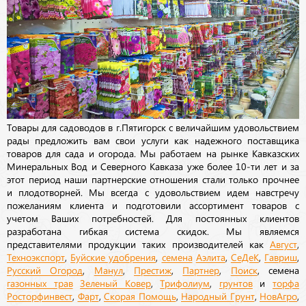
Товары для садоводов в г.Пятигорск с величайшим удовольствием
рады предложить вам свои услуги как надежного поставщика
товаров для сада и огорода. Мы работаем на рынке Кавказских
Минеральных Вод и Северного Кавказа уже более 10-ти лет и за
этот период наши партнерские отношения стали только прочнее
и плодотворней. Мы всегда с удовольствием идем навстречу
пожеланиям клиента и подготовили ассортимент товаров с
учетом Ваших потребностей. Для постоянных клиентов
разработана гибкая система скидок. Мы являемся
представителями продукции таких производителей как
Август
,
Техноэкспорт
,
Буйские удобрения
,
семена
Аэлита
,
СеДеК
,
Гавриш
,
Русский Огород
,
Манул
,
Престиж
,
Партнер
,
Поиск
, семена
газонных трав
Зеленый Ковер
,
Трифолиум
,
грунтов
и
торфа
Росторфинвест
,
Фарт
,
Скорая Помощь
,
Народный Грунт
,
НовАгро
,