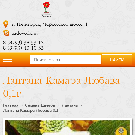
г. Пятигорск, Черкесское шоссе, 1
sadovodkmv
8 (8793) 38 33 12
8 (8793) 40-10-33
НАЙТИ
О
Лантана Камара Любава
компании
0,1г
Новости
Главная
Семена Цветов
Лантана
Лантана Камара Любава 0,1г
Купить
сейчас