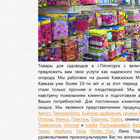
Товары для садоводов в г.Пятигорск с вел
предложить вам свои услуги как надежного по
огорода. Мы работаем на рынке Кавказских М
Кавказа уже более 10-ти лет и за этот период
стали только прочнее и плодотворней. Мы в
навстречу пожеланиям клиента и подготовили а
Ваших потребностей. Для постоянных клиентов
скидок. Мы являемся представителями продукц
Август
,
Техноэкспорт
,
Буйские удобрения
,
семена
Огород
,
Манул
,
Престиж
,
Партнер
,
Поиск
, семен
Трифолиум
,
грунтов
и
торфа
Росторфинвест
,
Фар
Грунт
,
НовАгро
,
Гера
,
Питер Пит
, Лама То
удовольствием проконсультируем Вас по вопрос