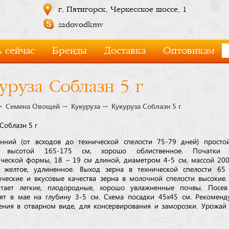
г. Пятигорск, Черкесское шоссе, 1
sadovodkmv
 сейчас
Бренды
Доставка
Оптовикам
уруза Соблазн 5 г
Семена Овощей
Кукуруза
Кукуруза Соблазн 5 г
Соблазн 5 г
нний (от всходов до технической спелости 75-79 дней) просто
е высотой 165-175 см, хорошо облиственное. Початки к
ческой формы, 18 – 19 см длиной, диаметром 4-5 см, массой 200
, желтое, удлиненное. Выход зерна в технической спелости 65
ические и вкусовые качества зерна в молочной спелости высокие.
итает легкие, плодородные, хорошо увлажненные почвы. Посев
ят в мае на глубину 3-5 см. Схема посадки 45х45 см. Рекоменд
ения в отварном виде, для консервирования и заморозки. Урожай