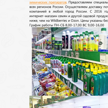
химических препаратов
. Предоставляем специаль
всех регионов России. Осуществляем доставку п
компанией в любой город России. С 2016 го
интернет-магазин семян и другой садовой продук
ниже, чем на Wildberries и Ozon. Цены указаны без
График работы ПН-СБ 8,00-17,00 ВС 9,00-16,00