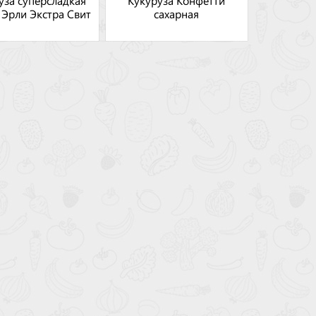
уза суперсладкая
Кукуруза Конфетти
 Эрли Экстра Свит
сахарная