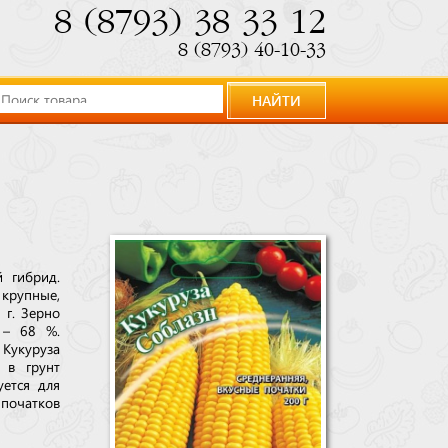
8 (8793) 38 33 12
8 (8793) 40-10-33
НАЙТИ
й гибрид.
рупные,
 г. Зерно
 – 68 %.
 Кукуруза
 в грунт
уется для
 початков