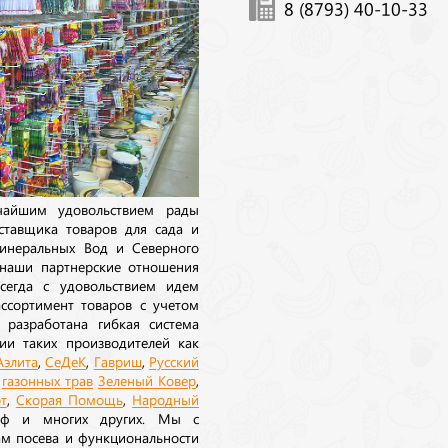
8 (8793) 40-10-33
ичайшим удовольствием рады
ставщика товаров для сада и
инеральных Вод и Северного
 наши партнерские отношения
сегда с удовольствием идем
ссортимент товаров с учетом
 разработана гибкая система
ии таких производителей как
Аэлита
,
СеДеК
,
Гавриш
,
Русский
а
газонных трав
Зеленый Ковер
,
т
,
Скорая Помощь
,
Народный
рф и многих других. Мы с
ам посева и функциональности