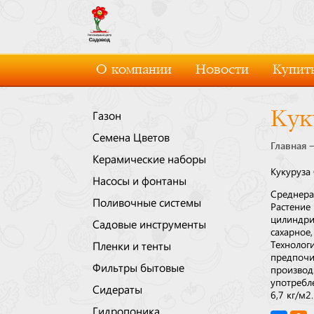
О компании
Новости
Купить
Кук
Газон
Семена Цветов
Главная
Керамические наборы
Кукуруза 
Насосы и фонтаны
Среднера
Поливочные системы
Растени
цилиндри
Садовые инструменты
сахарное
Технолог
Пленки и тенты
предпоч
Фильтры бытовые
производ
употребл
Сидераты
6,7 кг/м2.
Гидропоника