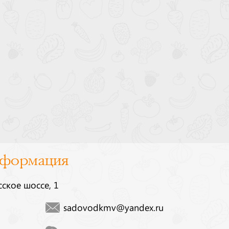
нформация
сское шоссе, 1
sadovodkmv@yandex.ru