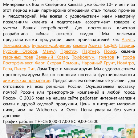
Минеральных Вод и Северного Кавказа уже более 10-ти лет и за
этот период наши партнерские отношения стали только прочнее
и плодотворней. Мы всегда с удовольствием идем навстречу
пожеланиям клиента и подготовили ассортимент товаров с
учетом Ваших потребностей. Для постоянных клиентов
разработана гибкая система скидок. Мы являемся
представителями продукции таких производителей как
Август
,
Техноэкспорт
,
Буйские удобрения
,
семена
Аэлита
,
СеДеК
,
Гавриш
,
Русский Огород
,
Манул
,
Престиж
,
Партнер
,
Поиск
, семена
газонных трав
Зеленый Ковер
,
Трифолиум
,
грунтов
и
торфа
Росторфинвест
,
Фарт
,
Скорая Помощь
,
Народный Грунт
,
НовАгро
,
Гера
,
Питер Пит
, Лама Торф и многих других. Мы с удовольствием
проконсультируем Вас по вопросам посева и функциональности
химических препаратов
. Предоставляем специальные условия для
оптовиков из всех регионов России. Осуществляем доставку
почтой России или транспортной компанией в любой город
России. С 2016 года на нашем сайте работает интернет-магазин
семян и другой садовой продукции. Цены в интернет магазине
ниже, чем на Wildberries и Ozon. Цены указаны без учета
доставки.
График работы ПН-СБ 8,00-17,00 ВС 9,00-16,00