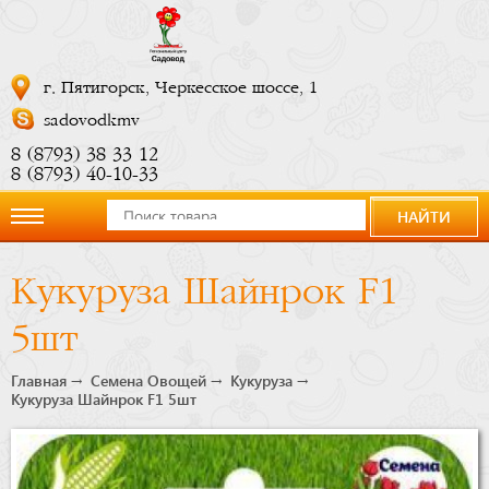
г. Пятигорск, Черкесское шоссе, 1
sadovodkmv
8 (8793) 38 33 12
8 (8793) 40-10-33
НАЙТИ
О
Кукуруза Шайнрок F1
компании
5шт
Новости
Главная
Семена Овощей
Кукуруза
Кукуруза Шайнрок F1 5шт
Купить
сейчас