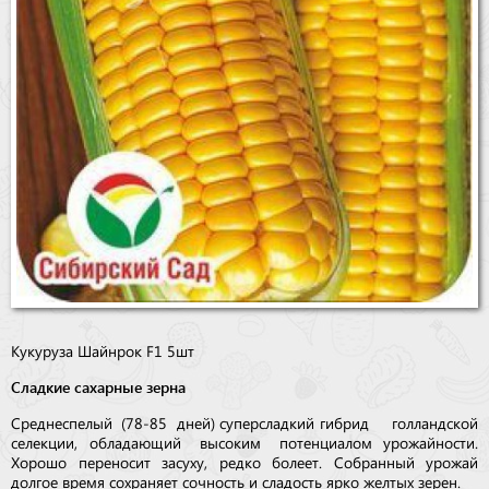
Кукуруза Шайнрок F1 5шт
Сладкие сахарные зерна
Среднеспелый (78-85 дней) суперсладкий гибрид голландской
селекции, обладающий высоким потенциалом урожайности.
Хорошо переносит засуху, редко болеет. Собранный урожай
долгое время сохраняет сочность и сладость ярко желтых зерен.