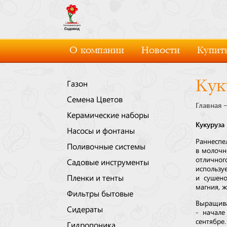
О компании
Новости
Купить
Кук
Газон
Семена Цветов
Главная
Керамические наборы
Кукуруза
Насосы и фонтаны
Раннеспе
Поливочные системы
в молочн
отличног
Садовые инструменты
использу
Пленки и тенты
и сушено
магния, ж
Фильтры бытовые
Выращива
Сидераты
- начале
сентябре.
Гидропоника