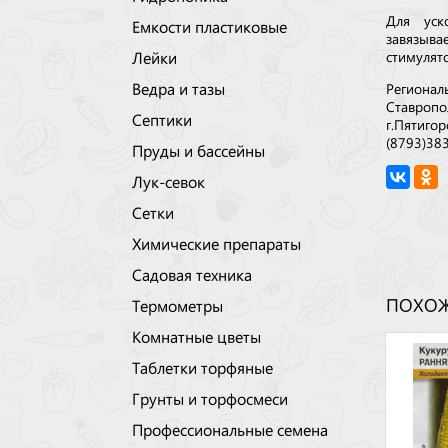
Для уск
Емкости пластиковые
завязыва
Лейки
стимулято
Ведра и тазы
Регионал
Ставропо
Септики
г.Пятигор
(8793)38
Пруды и бассейны
Лук-севок
Сетки
Химические препараты
Садовая техника
ПОХОЖ
Термометры
Комнатные цветы
Таблетки торфяные
Грунты и торфосмеси
Профессиональные семена