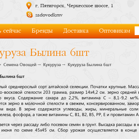
г. Пятигорск, Черкесское шоссе, 1
sadovodkmv
 сейчас
Бренды
Доставка
Оптовикам
уруза Былина 6шт
Семена Овощей
Кукуруза
Кукуруза Былина 6шт
 Былина 6шт
лый среднерослый сорт алтайской селекции. Початки крупные. Масс
о-восковой спелости 203 грамма, размер 14х4,2 см. зерно средней
о вкуса. Содержание сахара до 2,2%, витамина С – 8,1-9,2 мг
ется зерно в молочной спелости в свежем, консервированном, зам
м виде. В зерне содержатся углеводы, жиры, минеральные соли
елеза, фосфора, а также витамины С, В1, В2, В5, РР, Е и провитамин А
ется через рассаду либо посевом семян в грунт. Высадка рассады в 
 июня по схеме 45x45 см. Сбор урожая осуществляется в конце 