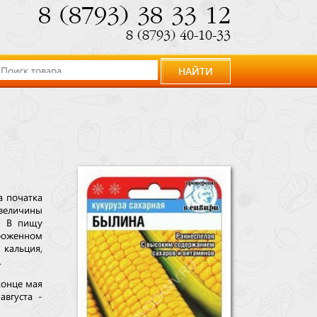
8 (8793) 38 33 12
8 (8793) 40-10-33
НАЙТИ
а початка
 величины
%. В пищу
ороженном
 кальция,
.
конце мая
августа -