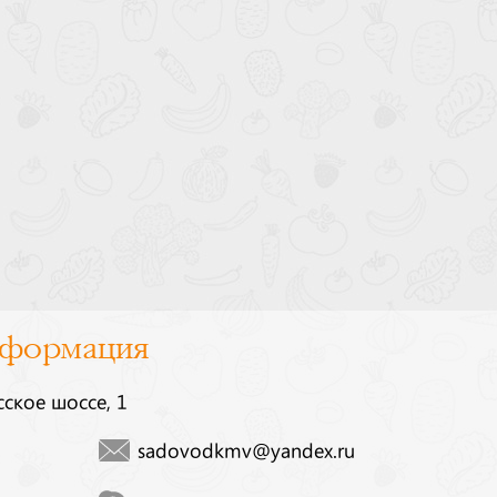
нформация
сское шоссе, 1
sadovodkmv@yandex.ru