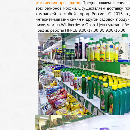
химических препаратов
. Предоставляем специаль
всех регионов России. Осуществляем доставку п
компанией в любой город России. С 2016 го
интернет-магазин семян и другой садовой продук
ниже, чем на Wildberries и Ozon. Цены указаны без
График работы ПН-СБ 8,00-17,00 ВС 9,00-16,00