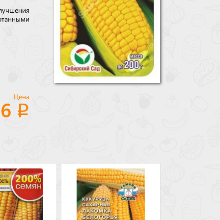
лучшения
отанными
Цена
16