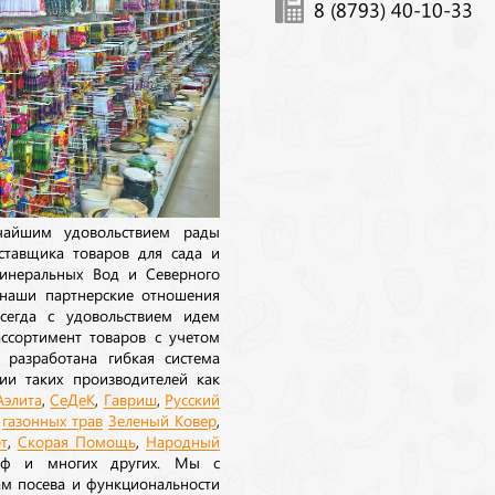
8 (8793) 40-10-33
ичайшим удовольствием рады
ставщика товаров для сада и
инеральных Вод и Северного
 наши партнерские отношения
сегда с удовольствием идем
ссортимент товаров с учетом
 разработана гибкая система
ии таких производителей как
Аэлита
,
СеДеК
,
Гавриш
,
Русский
а
газонных трав
Зеленый Ковер
,
т
,
Скорая Помощь
,
Народный
рф и многих других. Мы с
ам посева и функциональности