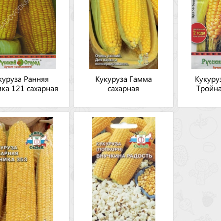
куруза Ранняя
Кукуруза Гамма
Кукуру
ка 121 сахарная
сахарная
Тройна