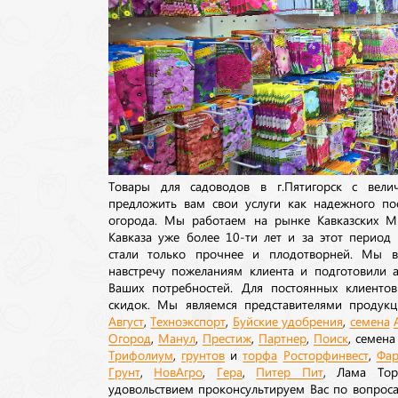
Товары для садоводов в г.Пятигорск с вел
предложить вам свои услуги как надежного по
огорода. Мы работаем на рынке Кавказских М
Кавказа уже более 10-ти лет и за этот период
стали только прочнее и плодотворней. Мы в
навстречу пожеланиям клиента и подготовили а
Ваших потребностей. Для постоянных клиентов
скидок. Мы являемся представителями продукц
Август
,
Техноэкспорт
,
Буйские удобрения
,
семена
Огород
,
Манул
,
Престиж
,
Партнер
,
Поиск
, семен
Трифолиум
,
грунтов
и
торфа
Росторфинвест
,
Фар
Грунт
,
НовАгро
,
Гера
,
Питер Пит
, Лама То
удовольствием проконсультируем Вас по вопрос