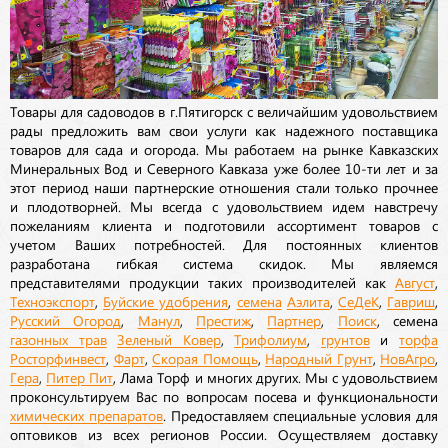
Товары для садоводов в г.Пятигорск с величайшим удовольствием
рады предложить вам свои услуги как надежного поставщика
товаров для сада и огорода. Мы работаем на рынке Кавказских
Минеральных Вод и Северного Кавказа уже более 10-ти лет и за
этот период наши партнерские отношения стали только прочнее
и плодотворней. Мы всегда с удовольствием идем навстречу
пожеланиям клиента и подготовили ассортимент товаров с
учетом Ваших потребностей. Для постоянных клиентов
разработана гибкая система скидок. Мы являемся
представителями продукции таких производителей как
Август
,
Техноэкспорт
,
Буйские удобрения
,
семена
Аэлита
,
СеДеК
,
Гавриш
,
Русский Огород
,
Манул
,
Престиж
,
Партнер
,
Поиск
, семена
газонных трав
Зеленый Ковер
,
Трифолиум
,
грунтов
и
торфа
Росторфинвест
,
Фарт
,
Скорая Помощь
,
Народный Грунт
,
НовАгро
,
Гера
,
Питер Пит
, Лама Торф и многих других. Мы с удовольствием
проконсультируем Вас по вопросам посева и функциональности
химических препаратов
. Предоставляем специальные условия для
оптовиков из всех регионов России. Осуществляем доставку