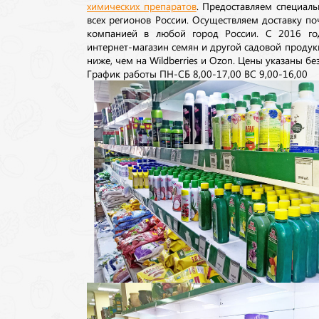
химических препаратов
. Предоставляем специаль
всех регионов России. Осуществляем доставку п
компанией в любой город России. С 2016 го
интернет-магазин семян и другой садовой продук
ниже, чем на Wildberries и Ozon. Цены указаны без
График работы ПН-СБ 8,00-17,00 ВС 9,00-16,00