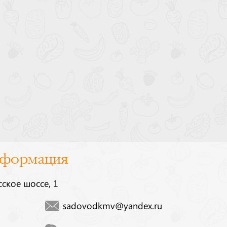
нформация
сское шоссе, 1
sadovodkmv@yandex.ru