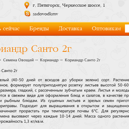
г. Пятигорск, Черкесское шоссе, 1
sadovodkmv
 сейчас
Бренды
Доставка
Оптовикам
иандр Санто 2г
Семена Овощей
Кориандр
Кориандр Санто 2г
 Санто 2г
елый (40-50 дней от всходов до уборки зелени) сорт. Растени
нное, формирует полуприподнятую розетку листьев высотой 50-60
 размера, гладкий, с рассеченным зубчатым краем. Листья и молод
ется в свежем виде для оформления блюд и салатов, в качестве п
и рыбным блюдам. Из сушеных листьев и зрелых семян пригот
приправы. Подходит для выращивания в открытом и защищенном
ачинают прорастать при температуре почвы 6°С. Для регулярно
емена высевают через каждые 10-14 дней. Масса одного растения
рожайность 1,3 кг/кв.м.