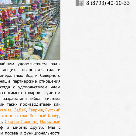
8 (8793) 40-10-33
ичайшим удовольствием рады
ставщика товаров для сада и
инеральных Вод и Северного
 наши партнерские отношения
сегда с удовольствием идем
ссортимент товаров с учетом
 разработана гибкая система
ии таких производителей как
Аэлита
,
СеДеК
,
Гавриш
,
Русский
а
газонных трав
Зеленый Ковер
,
т
,
Скорая Помощь
,
Народный
рф и многих других. Мы с
ам посева и функциональности