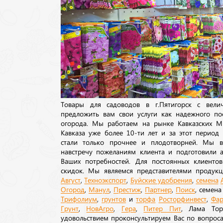
Товары для садоводов в г.Пятигорск с вел
предложить вам свои услуги как надежного по
огорода. Мы работаем на рынке Кавказских М
Кавказа уже более 10-ти лет и за этот период
стали только прочнее и плодотворней. Мы в
навстречу пожеланиям клиента и подготовили а
Ваших потребностей. Для постоянных клиентов
скидок. Мы являемся представителями продукц
Август
,
Техноэкспорт
,
Буйские удобрения
,
семена
Огород
,
Манул
,
Престиж
,
Партнер
,
Поиск
, семен
Трифолиум
,
грунтов
и
торфа
Росторфинвест
,
Фар
Грунт
,
НовАгро
,
Гера
,
Питер Пит
, Лама То
удовольствием проконсультируем Вас по вопрос