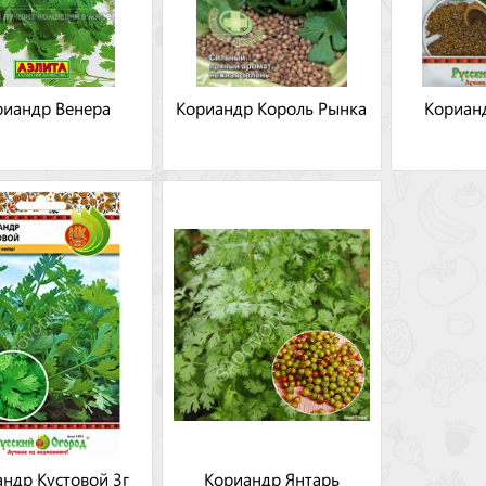
риандр Венера
Кориандр Король Рынка
Кориан
ндр Кустовой 3г
Кориандр Янтарь