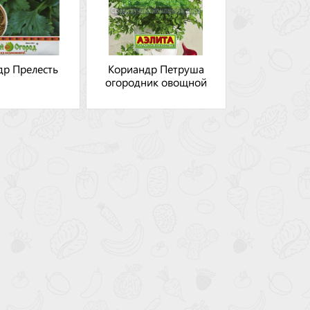
др Прелесть
Кориандр Петруша
огородник овощной