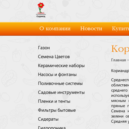
О компании
Новости
Купить
Кор
Газон
Семена Цветов
Главная
Керамические наборы
Кориандр
Насосы и фонтаны
Среднесп
Поливочные системы
облистве
среднего
Садовые инструменты
использу
мясным 
Пленки и тенты
пряные 
Фильтры бытовые
Семена н
зелени с
Сидераты
Средняя у
Гидропоника