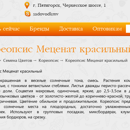
г. Пятигорск, Черкесское шоссе, 1
sadovodkmv
 сейчас
Бренды
Доставка
Оптовикам
еопсис Меценат красильны
Семена Цветов
Кореопсис
Кореопсис Меценат красильный
с Меценат красильный
окрашенная в веселые солнечные тона, смесь. Растения ком
тые, с тонкими ветвистыми стеблями. Листья дважды перисто-рассе
 доли. Соцветия махровые, одиночные, яркие, до 2,5-3,5см в 
язычковых цветков - от золотисто-желтой до коричнево-красной, тр
ричневая. Цветение обильное и продолжительное. Кореопсис пре
е солнечные места на плодородных, достаточно увлажненных
тоек. Используют в групповых посадках, миксбордерах, клум
ия бордюров, на срезку.