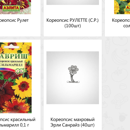
реопсис Рулет
Кореопсис РУЛЕТТЕ (С.Р.)
Кореопс
(100шт)
со
псис красильный
Кореопсис махровый
льмарилл 0,1 г
Эрли Санрайз (40шт)