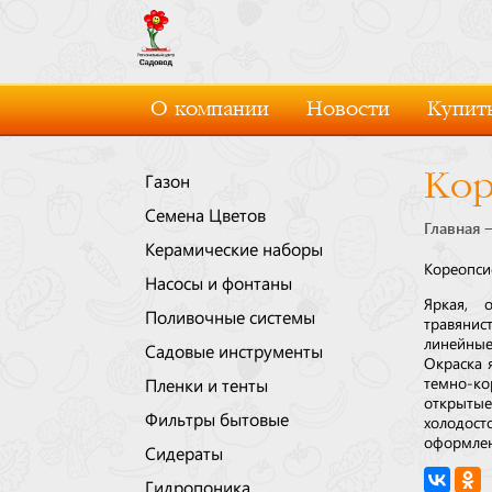
О компании
Новости
Купить
Кор
Газон
Семена Цветов
Главная
Керамические наборы
Кореопси
Насосы и фонтаны
Яркая, 
Поливочные системы
травянис
линейные
Садовые инструменты
Окраска 
темно-ко
Пленки и тенты
открыты
Фильтры бытовые
холодос
оформлен
Сидераты
Гидропоника