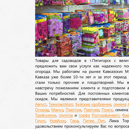
Товары для садоводов в г.Пятигорск с вел
предложить вам свои услуги как надежного по
огорода. Мы работаем на рынке Кавказских М
Кавказа уже более 10-ти лет и за этот период
стали только прочнее и плодотворней. Мы в
навстречу пожеланиям клиента и подготовили а
Ваших потребностей. Для постоянных клиентов
скидок. Мы являемся представителями продукц
Август
,
Техноэкспорт
,
Буйские удобрения
,
семена
Огород
,
Манул
,
Престиж
,
Партнер
,
Поиск
, семен
Трифолиум
,
грунтов
и
торфа
Росторфинвест
,
Фар
Грунт
,
НовАгро
,
Гера
,
Питер Пит
, Лама То
удовольствием проконсультируем Вас по вопрос