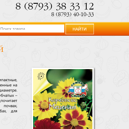
8 (8793) 38 33 12
8 (8793) 40-10-33
НАЙТИ
й
пактные,
ченные на
диаметре.
убчатых –
дпочитает
 почвах,
бах, для