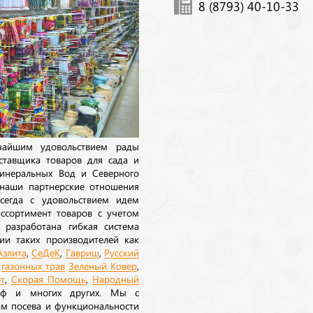
8 (8793) 40-10-33
ичайшим удовольствием рады
ставщика товаров для сада и
инеральных Вод и Северного
 наши партнерские отношения
сегда с удовольствием идем
ссортимент товаров с учетом
 разработана гибкая система
ии таких производителей как
Аэлита
,
СеДеК
,
Гавриш
,
Русский
а
газонных трав
Зеленый Ковер
,
т
,
Скорая Помощь
,
Народный
рф и многих других. Мы с
ам посева и функциональности