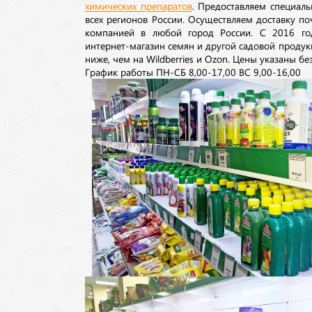
химических препаратов
. Предоставляем специаль
всех регионов России. Осуществляем доставку п
компанией в любой город России. С 2016 го
интернет-магазин семян и другой садовой продук
ниже, чем на Wildberries и Ozon. Цены указаны без
График работы ПН-СБ 8,00-17,00 ВС 9,00-16,00