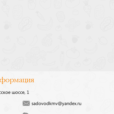
нформация
сское шоссе, 1
sadovodkmv@yandex.ru