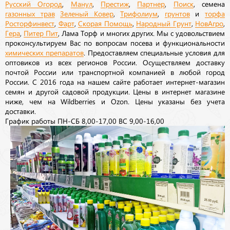
Русский Огород
,
Манул
,
Престиж
,
Партнер
,
Поиск
, семена
газонных трав
Зеленый Ковер
,
Трифолиум
,
грунтов
и
торфа
Росторфинвест
,
Фарт
,
Скорая Помощь
,
Народный Грунт
,
НовАгро
,
Гера
,
Питер Пит
, Лама Торф и многих других. Мы с удовольствием
проконсультируем Вас по вопросам посева и функциональности
химических препаратов
. Предоставляем специальные условия для
оптовиков из всех регионов России. Осуществляем доставку
почтой России или транспортной компанией в любой город
России. С 2016 года на нашем сайте работает интернет-магазин
семян и другой садовой продукции. Цены в интернет магазине
ниже, чем на Wildberries и Ozon. Цены указаны без учета
доставки.
График работы ПН-СБ 8,00-17,00 ВС 9,00-16,00