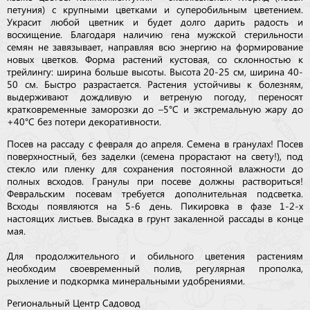
петуния) с крупными цветками и суперобильным цветением.
Украсит любой цветник и будет долго дарить радость и
восхищение. Благодаря наличию гена мужской стерильности
семян не завязывает, направляя всю энергию на формирование
новых цветков. Форма растений кустовая, со склонностью к
трейлингу: ширина больше высоты. Высота 20-25 см, ширина 40-
50 см. Быстро разрастается. Растения устойчивы к болезням,
выдерживают дождливую и ветреную погоду, переносят
кратковременные заморозки до –5°С и экстремальную жару до
+40°С без потери декоративности.
Посев на рассаду с февраля до апреля. Семена в гранулах! Посев
поверхностный, без заделки (семена прорастают на свету!), под
стекло или пленку для сохранения постоянной влажности до
полных всходов. Гранулы при посеве должны раствориться!
Февральским посевам требуется дополнительная подсветка.
Всходы появляются на 5-6 день. Пикировка в фазе 1-2-х
настоящих листьев. Высадка в грунт закаленной рассады в конце
мая.
Для продолжительного и обильного цветения растениям
необходим своевременный полив, регулярная прополка,
рыхление и подкормка минеральными удобрениями.
Региональный Центр Садовод