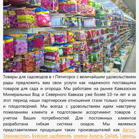
Товары для садоводов в г.Пятигорск с величайшим удовольствием
рады предложить вам свои услуги как надежного поставщика
товаров для сада и огорода. Мы работаем на рынке Кавказских
Минеральных Вод и Северного Кавказа уже более 10-ти лет и за
этот период наши партнерские отношения стали только прочнее
и плодотворней. Мы всегда с удовольствием идем навстречу
пожеланиям клиента и подготовили ассортимент товаров с
учетом Ваших потребностей. Для постоянных клиентов
разработана гибкая система скидок. Мы являемся
представителями продукции таких производителей как
Август
,
Техноэкспорт
,
Буйские удобрения
,
семена
Аэлита
,
СеДеК
,
Гавриш
,