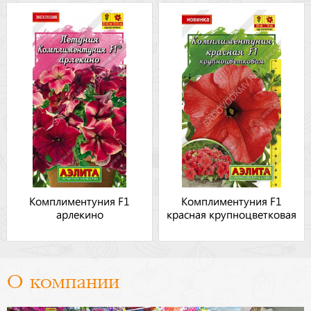
Комплиментуния F1
Комплиментуния F1
арлекино
красная крупноцветковая
О компании