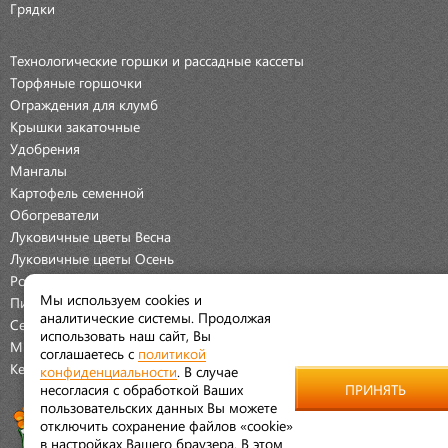
Грядки
Технологические горшки и рассадные кассеты
Торфяные горшочки
Ограждения для клумб
Крышки закаточные
Удобрения
Мангалы
Картофель семенной
Обогреватели
Луковичные цветы Весна
Луковичные цветы Осень
Розы
Мы используем cookies и
Пионы
аналитические системы. Продолжая
Семена Овощей
использовать наш сайт, Вы
Мраморная крошка
соглашаетесь с
политикой
Керамические наборы
конфиденциальности
. В случае
несогласия с обработкой Ваших
ПРИНЯТЬ
пользовательских данных Вы можете
отключить сохранение файлов «cookie»
в настройках Вашего браузера. В этом