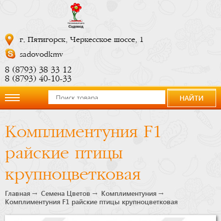
г. Пятигорск, Черкесское шоссе, 1
sadovodkmv
8 (8793) 38 33 12
8 (8793) 40-10-33
НАЙТИ
О
Комплиментуния F1
компании
райские птицы
Новости
крупноцветковая
Купить
Главная
Семена Цветов
Комплиментуния
Комплиментуния F1 райские птицы крупноцветковая
сейчас