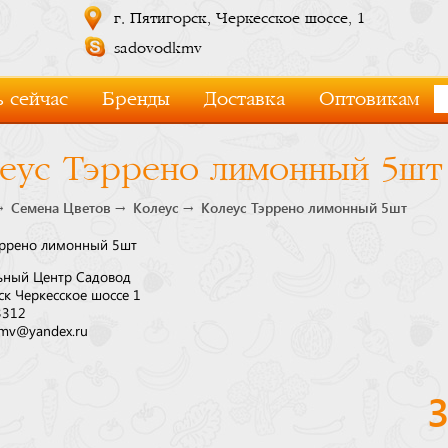
г. Пятигорск, Черкесское шоссе, 1
sadovodkmv
 сейчас
Бренды
Доставка
Оптовикам
еус Тэррено лимонный 5шт
Семена Цветов
Колеус
Колеус Тэррено лимонный 5шт
эррено лимонный 5шт
ьный Центр Садовод
ск Черкесское шоссе 1
3312
mv@yandex.ru