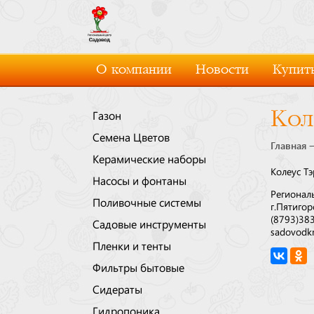
О компании
Новости
Купить
Кол
Газон
Семена Цветов
Главная
Керамические наборы
Колеус Т
Насосы и фонтаны
Регионал
Поливочные системы
г.Пятигор
(8793)38
Садовые инструменты
sadovodk
Пленки и тенты
Фильтры бытовые
Сидераты
Гидропоника