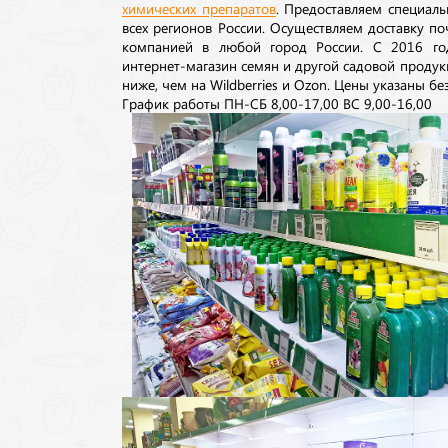
химических препаратов
. Предоставляем специаль
всех регионов России. Осуществляем доставку п
компанией в любой город России. С 2016 го
интернет-магазин семян и другой садовой продук
ниже, чем на Wildberries и Ozon. Цены указаны без
График работы ПН-СБ 8,00-17,00 ВС 9,00-16,00