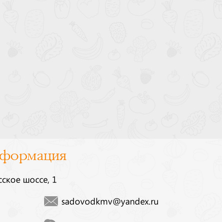
нформация
сское шоссе, 1
sadovodkmv@yandex.ru