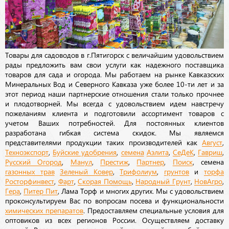
Товары для садоводов в г.Пятигорск с величайшим удовольствием
рады предложить вам свои услуги как надежного поставщика
товаров для сада и огорода. Мы работаем на рынке Кавказских
Минеральных Вод и Северного Кавказа уже более 10-ти лет и за
этот период наши партнерские отношения стали только прочнее
и плодотворней. Мы всегда с удовольствием идем навстречу
пожеланиям клиента и подготовили ассортимент товаров с
учетом Ваших потребностей. Для постоянных клиентов
разработана гибкая система скидок. Мы являемся
представителями продукции таких производителей как
Август
,
Техноэкспорт
,
Буйские удобрения
,
семена
Аэлита
,
СеДеК
,
Гавриш
,
Русский Огород
,
Манул
,
Престиж
,
Партнер
,
Поиск
, семена
газонных трав
Зеленый Ковер
,
Трифолиум
,
грунтов
и
торфа
Росторфинвест
,
Фарт
,
Скорая Помощь
,
Народный Грунт
,
НовАгро
,
Гера
,
Питер Пит
, Лама Торф и многих других. Мы с удовольствием
проконсультируем Вас по вопросам посева и функциональности
химических препаратов
. Предоставляем специальные условия для
оптовиков из всех регионов России. Осуществляем доставку