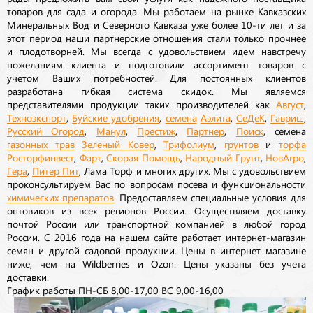
товаров для сада и огорода. Мы работаем на рынке Кавказских
Минеральных Вод и Северного Кавказа уже более 10-ти лет и за
этот период наши партнерские отношения стали только прочнее
и плодотворней. Мы всегда с удовольствием идем навстречу
пожеланиям клиента и подготовили ассортимент товаров с
учетом Ваших потребностей. Для постоянных клиентов
разработана гибкая система скидок. Мы являемся
представителями продукции таких производителей как
Август
,
Техноэкспорт
,
Буйские удобрения
,
семена
Аэлита
,
СеДеК
,
Гавриш
,
Русский Огород
,
Манул
,
Престиж
,
Партнер
,
Поиск
, семена
газонных трав
Зеленый Ковер
,
Трифолиум
,
грунтов
и
торфа
Росторфинвест
,
Фарт
,
Скорая Помощь
,
Народный Грунт
,
НовАгро
,
Гера
,
Питер Пит
, Лама Торф и многих других. Мы с удовольствием
проконсультируем Вас по вопросам посева и функциональности
химических препаратов
. Предоставляем специальные условия для
оптовиков из всех регионов России. Осуществляем доставку
почтой России или транспортной компанией в любой город
России. С 2016 года на нашем сайте работает интернет-магазин
семян и другой садовой продукции. Цены в интернет магазине
ниже, чем на Wildberries и Ozon. Цены указаны без учета
доставки.
График работы ПН-СБ 8,00-17,00 ВС 9,00-16,00