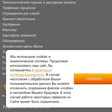
Технологические горшки и рассадные кассеты
Торфяные горшочки
Ограждения для клумб
Крышки закаточные
Удобрения
Мангалы
Картофель семенной
Обогреватели
Луковичные цветы Весна
Луковичные цветы Осень
Мы используем cookies и
Розы
аналитические системы. Продолжая
Пионы
использовать наш сайт, Вы
Семена Овощей
соглашаетесь с
политикой
Мраморная крошка
конфиденциальности
. В случае
несогласия с обработкой Ваших
ПРИНЯТЬ
пользовательских данных Вы можете
отключить сохранение файлов «cookie»
в настройках Вашего браузера. В этом
случае работа некоторых сервисов на
Сайте может быть ограничена.
Разработано:
Aleskeroff.ru