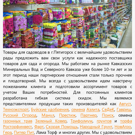
Товары для садоводов в г.Пятигорск с величайшим удовольствием
рады предложить вам свои услуги как надежного поставщика
товаров для сада и огорода. Мы работаем на рынке Кавказских
Минеральных Вод и Северного Кавказа уже более 10-ти лет и за
этот период наши партнерские отношения стали только прочнее
и плодотворней. Мы всегда с удовольствием идем навстречу
пожеланиям клиента и подготовили ассортимент товаров с
учетом Ваших потребностей. Для постоянных клиентов
разработана гибкая система скидок. Мы являемся
представителями продукции таких производителей как
Август
,
Техноэкспорт
,
Буйские удобрения
,
семена
Аэлита
,
СеДеК
,
Гавриш
,
Русский Огород
,
Манул
,
Престиж
,
Партнер
,
Поиск
, семена
газонных трав
Зеленый Ковер
,
Трифолиум
,
грунтов
и
торфа
Росторфинвест
,
Фарт
,
Скорая Помощь
,
Народный Грунт
,
НовАгро
,
Гера
,
Питер Пит
, Лама Торф и многих других. Мы с удовольствием