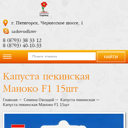
г. Пятигорск, Черкесское шоссе, 1
sadovodkmv
8 (8793) 38 33 12
8 (8793) 40-10-33
НАЙТИ
О
Капуста пекинская
компании
Маноко F1 15шт
Новости
Главная
Семена Овощей
Капуста пекинская
Капуста пекинская Маноко F1 15шт
Купить
сейчас