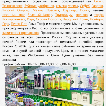
представителями продукции таких производителей как
Август
,
Техноэкспорт
,
Буйские удобрения
,
семена
Аэлита
,
СеДеК
,
Гавриш
,
Русский Огород
,
Манул
,
Престиж
,
Партнер
,
Поиск
, семена
газонных трав
Зеленый Ковер
,
Трифолиум
,
грунтов
и
торфа
Росторфинвест
,
Фарт
,
Скорая Помощь
,
Народный Грунт
,
НовАгро
,
Гера
,
Питер Пит
, Лама Торф и многих других. Мы с удовольствием
проконсультируем Вас по вопросам посева и функциональности
химических препаратов
. Предоставляем специальные условия для
оптовиков из всех регионов России. Осуществляем доставку
почтой России или транспортной компанией в любой город
России. С 2016 года на нашем сайте работает интернет-магазин
семян и другой садовой продукции. Цены в интернет магазине
ниже, чем на Wildberries и Ozon. Цены указаны без учета
доставки.
График работы ПН-СБ 8,00-17,00 ВС 9,00-16,00