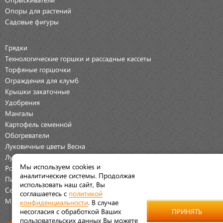
Опоры для растений
Садовые фигуры
Грядки
Технологические горшки и рассадные кассеты
Торфяные горшочки
Ограждения для клумб
Крышки закаточные
Удобрения
Мангалы
Картофель семенной
Обогреватели
Луковичные цветы Весна
Луковичные цветы Осень
Мы используем cookies и
Розы
аналитические системы. Продолжая
Пионы
использовать наш сайт, Вы
Семена Овощей
соглашаетесь с
политикой
Мраморная крошка
конфиденциальности
. В случае
несогласия с обработкой Ваших
ПРИНЯТЬ
пользовательских данных Вы можете