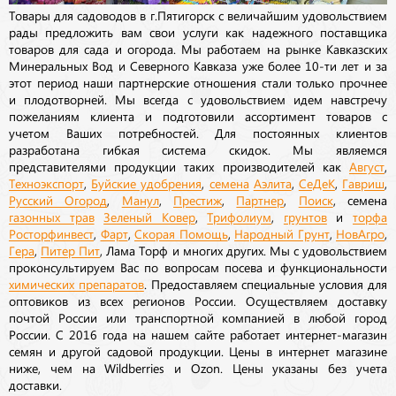
Товары для садоводов в г.Пятигорск с величайшим удовольствием
рады предложить вам свои услуги как надежного поставщика
товаров для сада и огорода. Мы работаем на рынке Кавказских
Минеральных Вод и Северного Кавказа уже более 10-ти лет и за
этот период наши партнерские отношения стали только прочнее
и плодотворней. Мы всегда с удовольствием идем навстречу
пожеланиям клиента и подготовили ассортимент товаров с
учетом Ваших потребностей. Для постоянных клиентов
разработана гибкая система скидок. Мы являемся
представителями продукции таких производителей как
Август
,
Техноэкспорт
,
Буйские удобрения
,
семена
Аэлита
,
СеДеК
,
Гавриш
,
Русский Огород
,
Манул
,
Престиж
,
Партнер
,
Поиск
, семена
газонных трав
Зеленый Ковер
,
Трифолиум
,
грунтов
и
торфа
Росторфинвест
,
Фарт
,
Скорая Помощь
,
Народный Грунт
,
НовАгро
,
Гера
,
Питер Пит
, Лама Торф и многих других. Мы с удовольствием
проконсультируем Вас по вопросам посева и функциональности
химических препаратов
. Предоставляем специальные условия для
оптовиков из всех регионов России. Осуществляем доставку
почтой России или транспортной компанией в любой город
России. С 2016 года на нашем сайте работает интернет-магазин
семян и другой садовой продукции. Цены в интернет магазине
ниже, чем на Wildberries и Ozon. Цены указаны без учета
доставки.