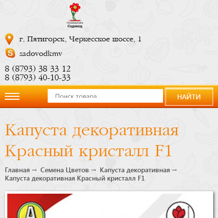
г. Пятигорск, Черкесское шоссе, 1
sadovodkmv
8 (8793) 38 33 12
8 (8793) 40-10-33
НАЙТИ
О
Капуста декоративная
компании
Красный кристалл F1
Новости
Главная
Семена Цветов
Капуста декоративная
Капуста декоративная Красный кристалл F1
Купить
сейчас