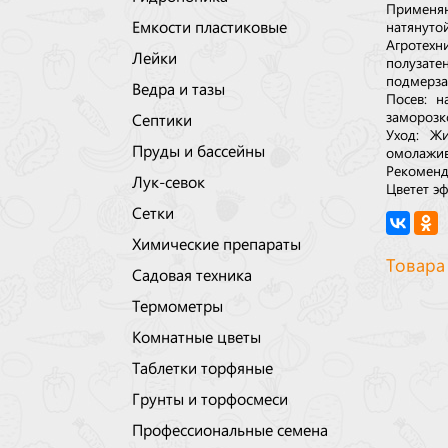
Применяю
Емкости пластиковые
натянутой
Агротехн
Лейки
полузате
подмерза
Ведра и тазы
Посев: н
заморозко
Септики
Уход: Ж
Пруды и бассейны
омолажив
Рекоменд
Лук-севок
Цветет эф
Сетки
Химические препараты
Товара
Садовая техника
Термометры
Комнатные цветы
Таблетки торфяные
Грунты и торфосмеси
Профессиональные семена