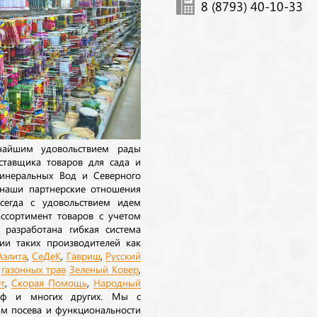
8 (8793) 40-10-33
ичайшим удовольствием рады
ставщика товаров для сада и
инеральных Вод и Северного
 наши партнерские отношения
сегда с удовольствием идем
ссортимент товаров с учетом
 разработана гибкая система
ии таких производителей как
Аэлита
,
СеДеК
,
Гавриш
,
Русский
а
газонных трав
Зеленый Ковер
,
т
,
Скорая Помощь
,
Народный
рф и многих других. Мы с
ам посева и функциональности