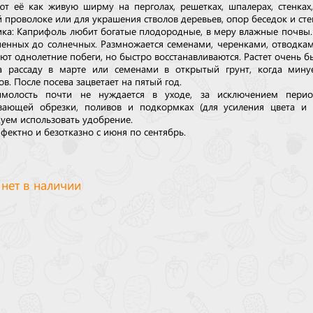
т её как живую ширму на перголах, решетках, шпалерах, стенках,
 проволоке или для украшения стволов деревьев, опор беседок и сте
ика: Каприфоль любит богатые плодородные, в меру влажные почвы.
ненных до солнечных. Размножается семенами, черенками, отводка
ют однолетние побеги, но быстро восстанавливаются. Растет очень б
а рассаду в марте или семенами в открытый грунт, когда мину
в. После посева зацветает на пятый год.
имолость почти не нуждается в уходе, за исключением перио
ающей обрезки, поливов и подкормках (для усиления цвета и а
уем использовать удобрение.
фектно и безотказно с июня по сентябрь.
 нет в наличии