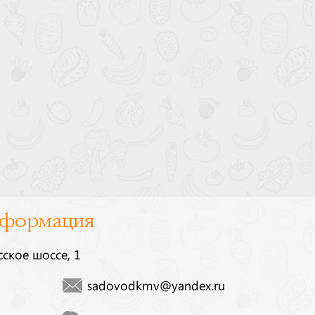
нформация
сское шоссе, 1
sadovodkmv@yandex.ru