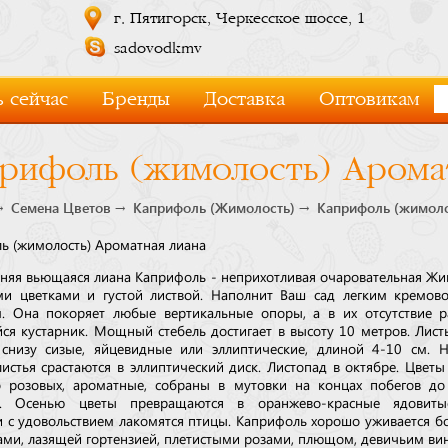
г. Пятигорск, Черкесское шоссе, 1
sadovodkmv
 сейчас
Бренды
Доставка
Оптовикам
рифоль (жимолость) Арома
Семена Цветов
Каприфоль (Жимолость)
Каприфоль (жимоло
ь (жимолость) Ароматная лиана
няя вьющаяся лиана Каприфоль - неприхотливая очаровательная Жи
и цветками и густой листвой. Наполнит Ваш сад легким кремов
. Она покоряет любые вертикальные опоры, а в их отсутствие р
ся кустарник. Мощный стебель достигает в высоту 10 метров. Лист
 снизу сизые, яйцевидные или эллиптические, длиной 4-10 см. 
листья срастаются в эллиптический диск. Листопад в октябре. Цветы
 розовых, ароматные, собраны в мутовки на концах побегов до
е. Осенью цветы превращаются в оранжево-красные ядовиты
 с удовольствием лакомятся птицы. Каприфоль хорошо уживается бо
ами, лазящей гортензией, плетистыми розами, плющом, девичьим ви