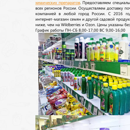
химических препаратов
. Предоставляем специаль
всех регионов России. Осуществляем доставку п
компанией в любой город России. С 2016 го
интернет-магазин семян и другой садовой продук
ниже, чем на Wildberries и Ozon. Цены указаны без
График работы ПН-СБ 8,00-17,00 ВС 9,00-16,00