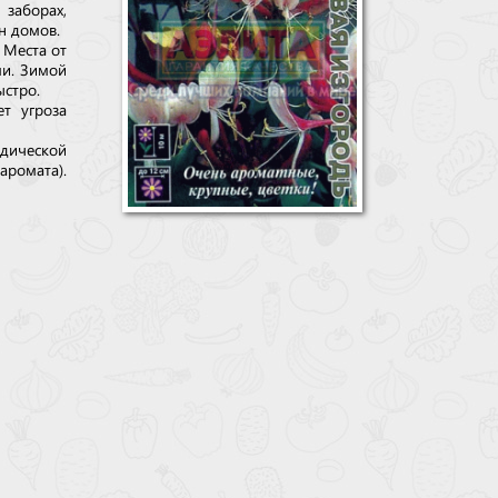
 заборах,
н домов.
 Места от
ми. Зимой
ыстро.
ет угроза
дической
ромата).