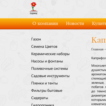
О компании
Новости
Купить
Кап
Газон
Семена Цветов
Главная
Керамические наборы
Каприфол
Насосы и фонтаны
Многолет
Поливочные системы
душистым
ароматом
Садовые инструменты
стелющий
зеленые,
Пленки и тенты
побегов 
Фильтры бытовые
до темно
диаметр
Сидераты
которыми
клематис
Гидропоника