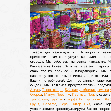
Товары для садоводов в г.Пятигорск с вел
предложить вам свои услуги как надежного по
огорода. Мы работаем на рынке Кавказских М
Кавказа уже более 10-ти лет и за этот период
стали только прочнее и плодотворней. Мы в
навстречу пожеланиям клиента и подготовили а
Ваших потребностей. Для постоянных клиентов
скидок. Мы являемся представителями продукц
Август
,
Техноэкспорт
,
Буйские удобрения
,
семена
Огород
,
Манул
,
Престиж
,
Партнер
,
Поиск
, семен
Трифолиум
,
грунтов
и
торфа
Росторфинвест
,
Фар
Грунт
,
НовАгро
,
Гера
,
Питер Пит
, Лама То
удовольствием проконсультируем Вас по вопрос