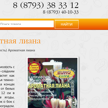
8 (8793) 38 33 12
8 (8793) 40-10-33
НАЙТИ
тная лиана
сть) Ароматная лиана
молость с
о-сладким
астет как
ья темно-
На концах
 от белых
 12 см в
е ягоды,
к о бок с
ноградом.